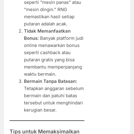
seperti “mesin panas” atau
“mesin dingin.” RNG
memastikan hasil setiap
putaran adalah acak.
Tidak Memanfaatkan
Bonus:
Banyak platform judi
online menawarkan bonus
seperti cashback atau
putaran gratis yang bisa
membantu memperpanjang
waktu bermain.
Bermain Tanpa Batasan:
Tetapkan anggaran sebelum
bermain dan patuhi batas
tersebut untuk menghindari
kerugian besar.
Tips untuk Memaksimalkan