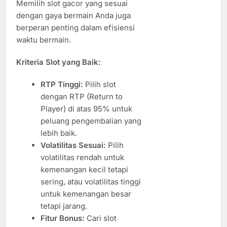
Memilih slot gacor yang sesuai
dengan gaya bermain Anda juga
berperan penting dalam efisiensi
waktu bermain.
Kriteria Slot yang Baik:
RTP Tinggi:
Pilih slot
dengan RTP (Return to
Player) di atas 95% untuk
peluang pengembalian yang
lebih baik.
Volatilitas Sesuai:
Pilih
volatilitas rendah untuk
kemenangan kecil tetapi
sering, atau volatilitas tinggi
untuk kemenangan besar
tetapi jarang.
Fitur Bonus:
Cari slot