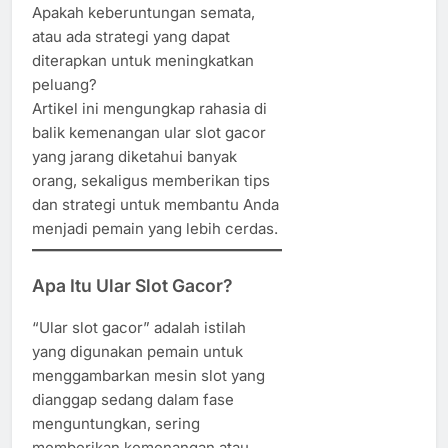
Apakah keberuntungan semata,
atau ada strategi yang dapat
diterapkan untuk meningkatkan
peluang?
Artikel ini mengungkap rahasia di
balik kemenangan ular slot gacor
yang jarang diketahui banyak
orang, sekaligus memberikan tips
dan strategi untuk membantu Anda
menjadi pemain yang lebih cerdas.
Apa Itu Ular Slot Gacor?
“Ular slot gacor” adalah istilah
yang digunakan pemain untuk
menggambarkan mesin slot yang
dianggap sedang dalam fase
menguntungkan, sering
memberikan kemenangan atau