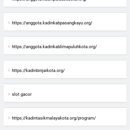
https://anggota.kadinkabpasangkayu.org/
https://anggota.kadinkablimapuluhkota.org/
https://kadinbinjaikota.org/
slot gacor
https://kadintasikmalayakota.org/program/