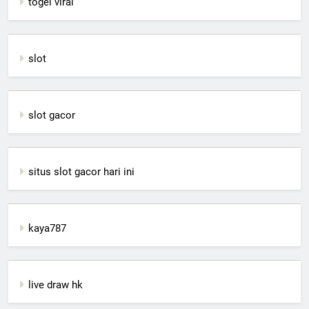
togel viral
slot
slot gacor
situs slot gacor hari ini
kaya787
live draw hk