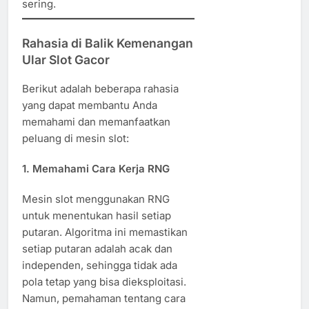
sering.
Rahasia di Balik Kemenangan
Ular Slot Gacor
Berikut adalah beberapa rahasia
yang dapat membantu Anda
memahami dan memanfaatkan
peluang di mesin slot:
1.
Memahami Cara Kerja RNG
Mesin slot menggunakan RNG
untuk menentukan hasil setiap
putaran. Algoritma ini memastikan
setiap putaran adalah acak dan
independen, sehingga tidak ada
pola tetap yang bisa dieksploitasi.
Namun, pemahaman tentang cara