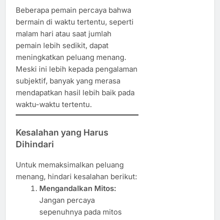
Beberapa pemain percaya bahwa
bermain di waktu tertentu, seperti
malam hari atau saat jumlah
pemain lebih sedikit, dapat
meningkatkan peluang menang.
Meski ini lebih kepada pengalaman
subjektif, banyak yang merasa
mendapatkan hasil lebih baik pada
waktu-waktu tertentu.
Kesalahan yang Harus
Dihindari
Untuk memaksimalkan peluang
menang, hindari kesalahan berikut:
Mengandalkan Mitos:
Jangan percaya
sepenuhnya pada mitos