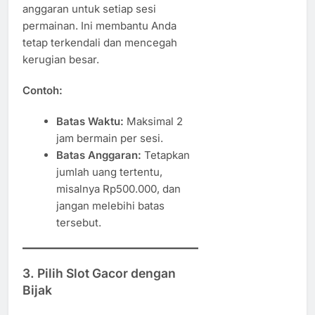
anggaran untuk setiap sesi
permainan. Ini membantu Anda
tetap terkendali dan mencegah
kerugian besar.
Contoh:
Batas Waktu:
Maksimal 2
jam bermain per sesi.
Batas Anggaran:
Tetapkan
jumlah uang tertentu,
misalnya Rp500.000, dan
jangan melebihi batas
tersebut.
3. Pilih Slot Gacor dengan
Bijak