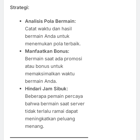
Strategi:
Analisis Pola Bermain:
Catat waktu dan hasil
bermain Anda untuk
menemukan pola terbaik.
Manfaatkan Bonus:
Bermain saat ada promosi
atau bonus untuk
memaksimalkan waktu
bermain Anda.
Hindari Jam Sibuk:
Beberapa pemain percaya
bahwa bermain saat server
tidak terlalu ramai dapat
meningkatkan peluang
menang.