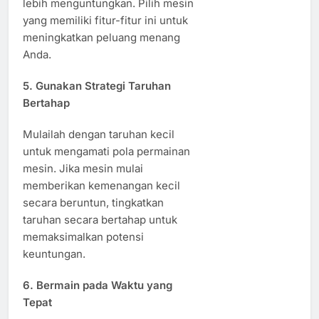
lebih menguntungkan. Pilih mesin
yang memiliki fitur-fitur ini untuk
meningkatkan peluang menang
Anda.
5.
Gunakan Strategi Taruhan
Bertahap
Mulailah dengan taruhan kecil
untuk mengamati pola permainan
mesin. Jika mesin mulai
memberikan kemenangan kecil
secara beruntun, tingkatkan
taruhan secara bertahap untuk
memaksimalkan potensi
keuntungan.
6.
Bermain pada Waktu yang
Tepat