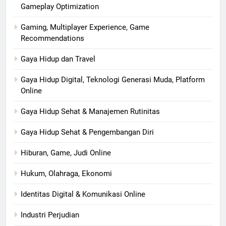
Gameplay Optimization
Gaming, Multiplayer Experience, Game
Recommendations
Gaya Hidup dan Travel
Gaya Hidup Digital, Teknologi Generasi Muda, Platform
Online
Gaya Hidup Sehat & Manajemen Rutinitas
Gaya Hidup Sehat & Pengembangan Diri
Hiburan, Game, Judi Online
Hukum, Olahraga, Ekonomi
Identitas Digital & Komunikasi Online
Industri Perjudian