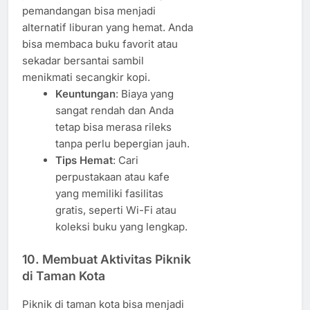
pemandangan bisa menjadi
alternatif liburan yang hemat. Anda
bisa membaca buku favorit atau
sekadar bersantai sambil
menikmati secangkir kopi.
Keuntungan
: Biaya yang
sangat rendah dan Anda
tetap bisa merasa rileks
tanpa perlu bepergian jauh.
Tips Hemat
: Cari
perpustakaan atau kafe
yang memiliki fasilitas
gratis, seperti Wi-Fi atau
koleksi buku yang lengkap.
10.
Membuat Aktivitas Piknik
di Taman Kota
Piknik di taman kota bisa menjadi