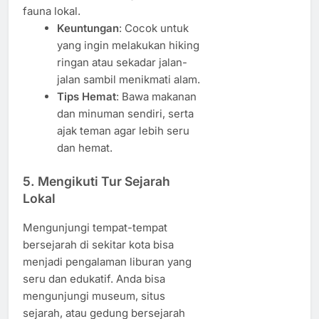
fauna lokal.
Keuntungan
: Cocok untuk
yang ingin melakukan hiking
ringan atau sekadar jalan-
jalan sambil menikmati alam.
Tips Hemat
: Bawa makanan
dan minuman sendiri, serta
ajak teman agar lebih seru
dan hemat.
5.
Mengikuti Tur Sejarah
Lokal
Mengunjungi tempat-tempat
bersejarah di sekitar kota bisa
menjadi pengalaman liburan yang
seru dan edukatif. Anda bisa
mengunjungi museum, situs
sejarah, atau gedung bersejarah