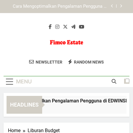
Skip
Cara Mengoptimalkan Pengalaman Akses
to
EDWINSLOT secara Nyaman dan Terarah
content
Cara Mengoptimalkan Pengalaman Akses
LEBAH4D secara Nyaman dan Terarah
Cara Mengoptimalkan Pengalaman Pengguna di
EDWINSLOT secara Aman dan Terkendali
Cara Mengoptimalkan Pengalaman Pengguna di
LEBAH4D
Fimco Estate
Dapatkan Properti Impian Anda Dengan
Cara Mengoptimalkan Pengalaman Akses
NEWSLETTER
RANDOM NEWS
EDWINSLOT secara Nyaman dan Terarah
FIMCO Estate. Agen Real Estate Yang
Cara Mengoptimalkan Pengalaman Akses
Siap Membantu Anda Menemukan
LEBAH4D secara Nyaman dan Terarah
MENU
Rumah Yang Sempurna.
ra Mengoptimalkan Pengalaman Pengguna di EDWINSLOT sec
HEADLINES
Weeks Ago
Home
Liburan Budget