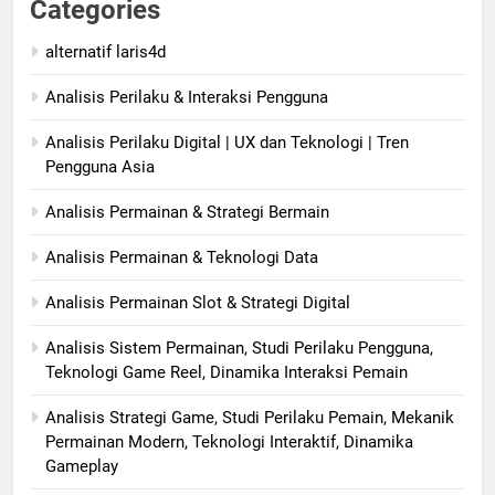
Categories
alternatif laris4d
Analisis Perilaku & Interaksi Pengguna
Analisis Perilaku Digital | UX dan Teknologi | Tren
Pengguna Asia
Analisis Permainan & Strategi Bermain
Analisis Permainan & Teknologi Data
Analisis Permainan Slot & Strategi Digital
Analisis Sistem Permainan, Studi Perilaku Pengguna,
Teknologi Game Reel, Dinamika Interaksi Pemain
Analisis Strategi Game, Studi Perilaku Pemain, Mekanik
Permainan Modern, Teknologi Interaktif, Dinamika
Gameplay