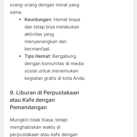
orang-orang dengan minat yang
sama.
Keuntungan
: Hemat biaya
dan tetap bisa melakukan
aktivitas yang
menyenangkan dan
bermanfaat.
Tips Hemat
: Bergabung
dengan komunitas di media
sosial untuk menemukan
kegiatan gratis di kota Anda.
9.
Liburan di Perpustakaan
atau Kafe dengan
Pemandangan
Mungkin tidak biasa, tetapi
menghabiskan waktu di
perpustakaan atau kafe dengan