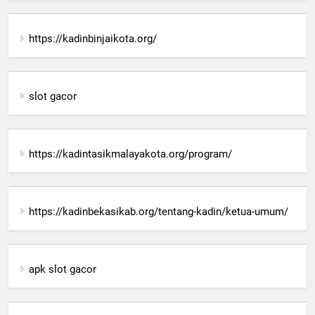
https://kadinbinjaikota.org/
slot gacor
https://kadintasikmalayakota.org/program/
https://kadinbekasikab.org/tentang-kadin/ketua-umum/
apk slot gacor