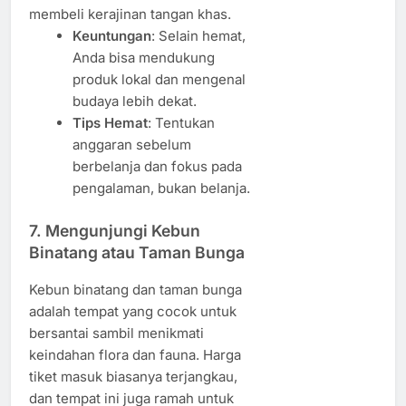
membeli kerajinan tangan khas.
Keuntungan
: Selain hemat,
Anda bisa mendukung
produk lokal dan mengenal
budaya lebih dekat.
Tips Hemat
: Tentukan
anggaran sebelum
berbelanja dan fokus pada
pengalaman, bukan belanja.
7.
Mengunjungi Kebun
Binatang atau Taman Bunga
Kebun binatang dan taman bunga
adalah tempat yang cocok untuk
bersantai sambil menikmati
keindahan flora dan fauna. Harga
tiket masuk biasanya terjangkau,
dan tempat ini juga ramah untuk