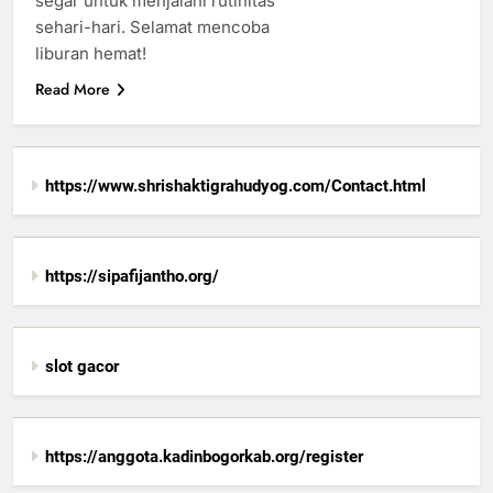
segar untuk menjalani rutinitas
sehari-hari. Selamat mencoba
liburan hemat!
Read More
https://www.shrishaktigrahudyog.com/Contact.html
https://sipafijantho.org/
slot gacor
https://anggota.kadinbogorkab.org/register