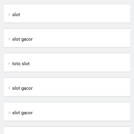
slot
slot gacor
toto slot
slot gacor
slot gacor