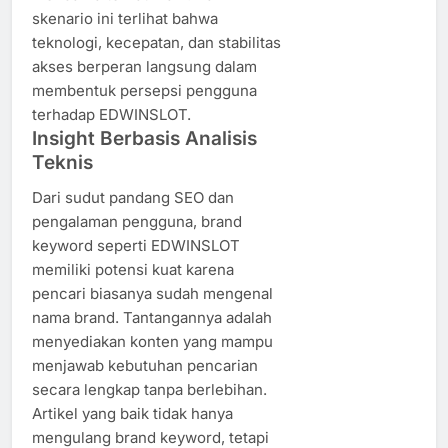
skenario ini terlihat bahwa
teknologi, kecepatan, dan stabilitas
akses berperan langsung dalam
membentuk persepsi pengguna
terhadap EDWINSLOT.
Insight Berbasis Analisis
Teknis
Dari sudut pandang SEO dan
pengalaman pengguna, brand
keyword seperti EDWINSLOT
memiliki potensi kuat karena
pencari biasanya sudah mengenal
nama brand. Tantangannya adalah
menyediakan konten yang mampu
menjawab kebutuhan pencarian
secara lengkap tanpa berlebihan.
Artikel yang baik tidak hanya
mengulang brand keyword, tetapi