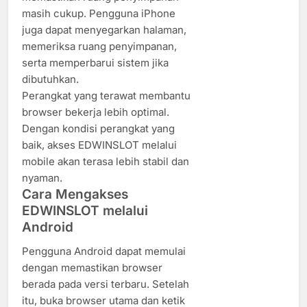
masih cukup. Pengguna iPhone
juga dapat menyegarkan halaman,
memeriksa ruang penyimpanan,
serta memperbarui sistem jika
dibutuhkan.
Perangkat yang terawat membantu
browser bekerja lebih optimal.
Dengan kondisi perangkat yang
baik, akses EDWINSLOT melalui
mobile akan terasa lebih stabil dan
nyaman.
Cara Mengakses
EDWINSLOT melalui
Android
Pengguna Android dapat memulai
dengan memastikan browser
berada pada versi terbaru. Setelah
itu, buka browser utama dan ketik