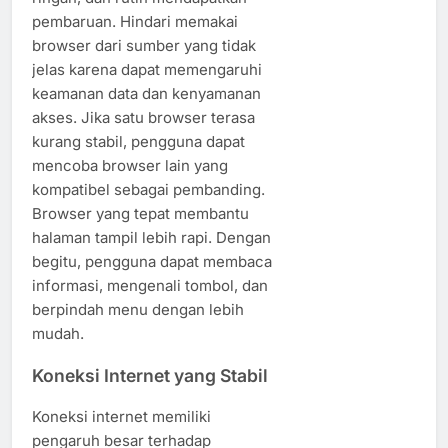
pembaruan. Hindari memakai
browser dari sumber yang tidak
jelas karena dapat memengaruhi
keamanan data dan kenyamanan
akses. Jika satu browser terasa
kurang stabil, pengguna dapat
mencoba browser lain yang
kompatibel sebagai pembanding.
Browser yang tepat membantu
halaman tampil lebih rapi. Dengan
begitu, pengguna dapat membaca
informasi, mengenali tombol, dan
berpindah menu dengan lebih
mudah.
Koneksi Internet yang Stabil
Koneksi internet memiliki
pengaruh besar terhadap