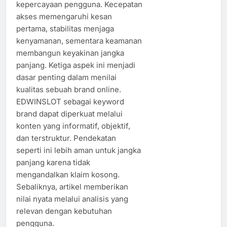
kepercayaan pengguna. Kecepatan
akses memengaruhi kesan
pertama, stabilitas menjaga
kenyamanan, sementara keamanan
membangun keyakinan jangka
panjang. Ketiga aspek ini menjadi
dasar penting dalam menilai
kualitas sebuah brand online.
EDWINSLOT sebagai keyword
brand dapat diperkuat melalui
konten yang informatif, objektif,
dan terstruktur. Pendekatan
seperti ini lebih aman untuk jangka
panjang karena tidak
mengandalkan klaim kosong.
Sebaliknya, artikel memberikan
nilai nyata melalui analisis yang
relevan dengan kebutuhan
pengguna.