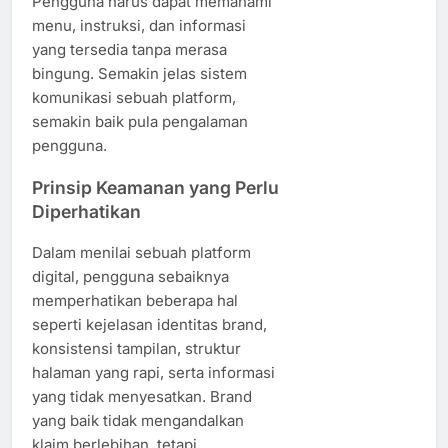
Pengguna harus dapat memahami
menu, instruksi, dan informasi
yang tersedia tanpa merasa
bingung. Semakin jelas sistem
komunikasi sebuah platform,
semakin baik pula pengalaman
pengguna.
Prinsip Keamanan yang Perlu
Diperhatikan
Dalam menilai sebuah platform
digital, pengguna sebaiknya
memperhatikan beberapa hal
seperti kejelasan identitas brand,
konsistensi tampilan, struktur
halaman yang rapi, serta informasi
yang tidak menyesatkan. Brand
yang baik tidak mengandalkan
klaim berlebihan, tetapi