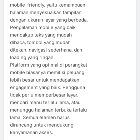
mobile-friendly, yaitu kemampuan
halaman menyesuaikan tampilan
dengan ukuran layar yang berbeda.
Pengalaman mobile yang baik
mencakup teks yang mudah
dibaca, tombol yang mudah
ditekan, navigasi sederhana, dan
loading yang ringan.
Platform yang optimal di perangkat
mobile biasanya memiliki peluang
lebih besar untuk mendapatkan
engagement yang baik. Pengguna
tidak perlu memperbesar layar,
mencari menu terlalu lama, atau
menunggu halaman terbuka terlalu
lama. Semua elemen harus
dirancang untuk mendukung
kenyamanan akses.