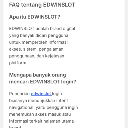
FAQ tentang EDWINSLOT
Apa itu EDWINSLOT?
EDWINSLOT adalah brand digital
yang banyak dicari pengguna
untuk memperoleh informasi
akses, sistem, pengalaman
penggunaan, dan kejelasan
platform.
Mengapa banyak orang
mencari EDWINSLOT login?
Pencarian
edwinslot
login
biasanya menunjukkan intent
navigational, yaitu pengguna ingin
menemukan akses masuk atau
informasi terkait halaman utama
brand.