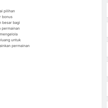
i pilihan
ur bonus
 besar bagi
h permainan
 mengelola
eluang untuk
ainkan permainan