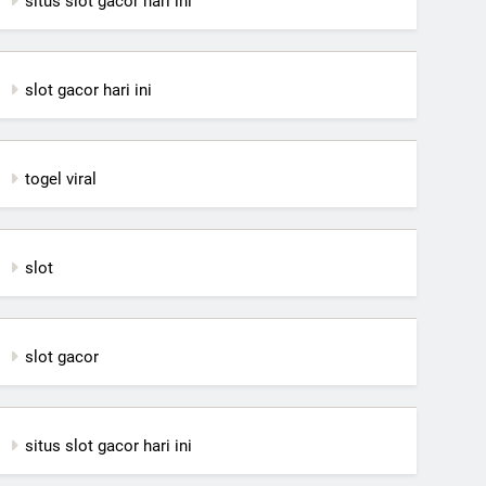
situs slot gacor hari ini
slot gacor hari ini
togel viral
slot
slot gacor
situs slot gacor hari ini