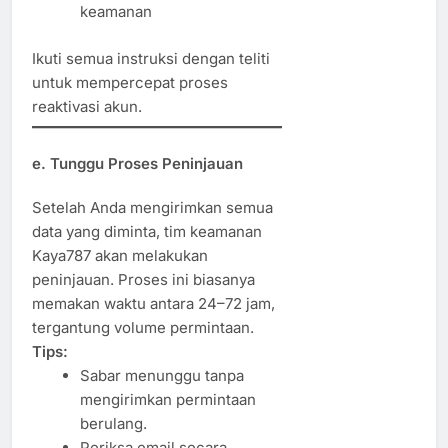
keamanan
Ikuti semua instruksi dengan teliti
untuk mempercepat proses
reaktivasi akun.
e. Tunggu Proses Peninjauan
Setelah Anda mengirimkan semua
data yang diminta, tim keamanan
Kaya787 akan melakukan
peninjauan. Proses ini biasanya
memakan waktu antara 24–72 jam,
tergantung volume permintaan.
Tips:
Sabar menunggu tanpa
mengirimkan permintaan
berulang.
Periksa email secara