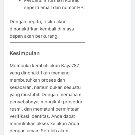
Perbarui informasi kontak
seperti email dan nomor HP.
Dengan begitu, risiko akun
dinonaktifkan kembali di masa
depan akan berkurang.
Kesimpulan
Membuka kembali akun Kaya787
yang dinonaktifkan memang
membutuhkan proses dan
kesabaran, namun bukan sesuatu
yang mustahil. Dengan memahami
penyebabnya, mengikuti prosedur
resmi, dan mematuhi permintaan
verifikasi identitas, Anda dapat
memulihkan akses ke akun Anda
dengan aman. Setelah akun