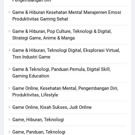
Pengembangan Diri
Game & Hiburan Kesehatan Mental Manajemen Emosi
Produktivitas Gaming Sehat
Game & Hiburan, Pop Culture, Teknologi & Digital,
Strategi Game, Anime & Manga
Game & Hiburan, Teknologi Digital, Eksplorasi Virtual,
Tren Industri Game
Game & Teknologi, Panduan Pemula, Digital Skill,
Gaming Education
Game Online, Kesehatan Mental, Pengembangan Diri,
Produktivitas, Lifestyle
Game Online, Kisah Sukses, Judi Online
Game, Hiburan, Teknologi
Game, Panduan, Teknologi