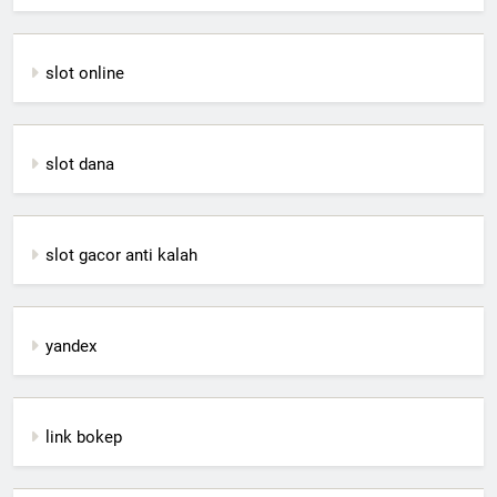
slot online
slot dana
slot gacor anti kalah
yandex
link bokep