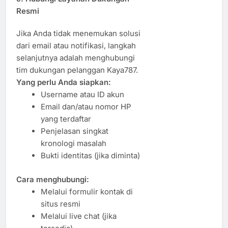
Resmi
Jika Anda tidak menemukan solusi
dari email atau notifikasi, langkah
selanjutnya adalah menghubungi
tim dukungan pelanggan Kaya787.
Yang perlu Anda siapkan:
Username atau ID akun
Email dan/atau nomor HP
yang terdaftar
Penjelasan singkat
kronologi masalah
Bukti identitas (jika diminta)
Cara menghubungi:
Melalui formulir kontak di
situs resmi
Melalui live chat (jika