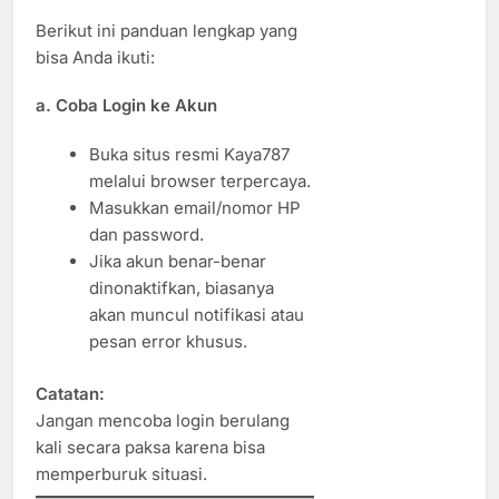
Berikut ini panduan lengkap yang
bisa Anda ikuti:
a. Coba Login ke Akun
Buka situs resmi Kaya787
melalui browser terpercaya.
Masukkan email/nomor HP
dan password.
Jika akun benar-benar
dinonaktifkan, biasanya
akan muncul notifikasi atau
pesan error khusus.
Catatan:
Jangan mencoba login berulang
kali secara paksa karena bisa
memperburuk situasi.