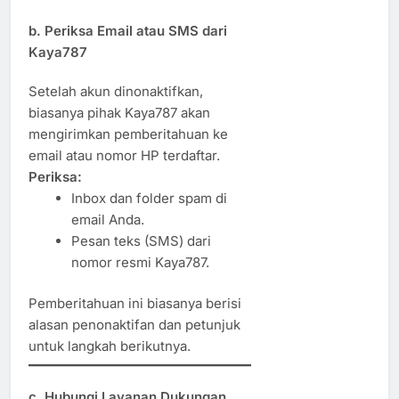
b. Periksa Email atau SMS dari
Kaya787
Setelah akun dinonaktifkan,
biasanya pihak Kaya787 akan
mengirimkan pemberitahuan ke
email atau nomor HP terdaftar.
Periksa:
Inbox dan folder spam di
email Anda.
Pesan teks (SMS) dari
nomor resmi Kaya787.
Pemberitahuan ini biasanya berisi
alasan penonaktifan dan petunjuk
untuk langkah berikutnya.
c. Hubungi Layanan Dukungan