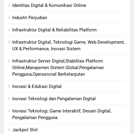
Identitas Digital & Komunikasi Online
Industri Perjudian
Infrastruktur Digital & Reliabilitas Platform
Infrastruktur Digital, Teknologi Game, Web Development,
UX & Performance, Inovasi Sistem
Infrastruktur Server Digital,Stabilitas Platform
Online,Manajemen Sistem Global,Pengalaman
Pengguna,Operasional Berkelanjutan
Inovasi & Edukasi Digital
Inovasi Teknologi dan Pengalaman Digital
Inovasi Teknologi, Game Interaktif, Desain Digital,
Pengalaman Pengguna
Jackpot Slot