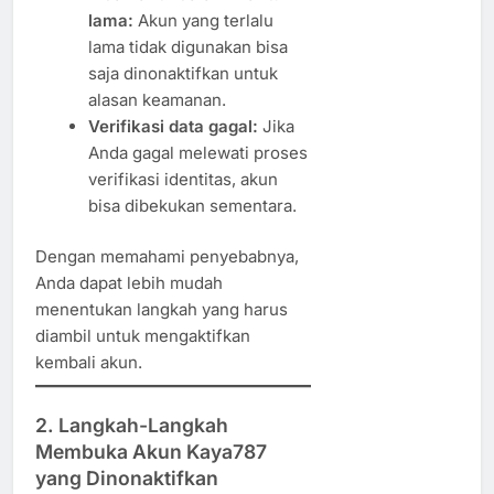
lama:
Akun yang terlalu
lama tidak digunakan bisa
saja dinonaktifkan untuk
alasan keamanan.
Verifikasi data gagal:
Jika
Anda gagal melewati proses
verifikasi identitas, akun
bisa dibekukan sementara.
Dengan memahami penyebabnya,
Anda dapat lebih mudah
menentukan langkah yang harus
diambil untuk mengaktifkan
kembali akun.
2. Langkah-Langkah
Membuka Akun Kaya787
yang Dinonaktifkan