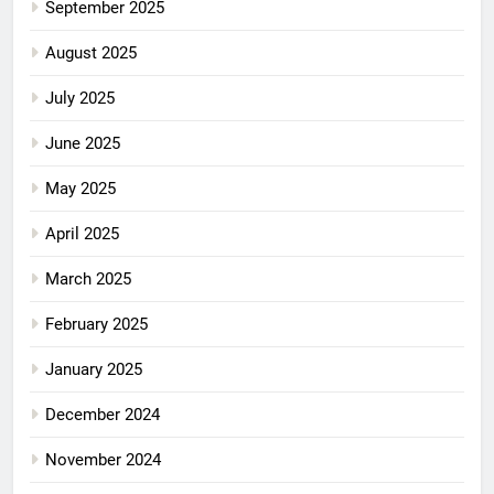
September 2025
August 2025
July 2025
June 2025
May 2025
April 2025
March 2025
February 2025
January 2025
December 2024
November 2024