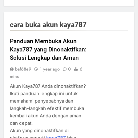
cara buka akun kaya787
Panduan Membuka Akun
Kaya787 yang Dinonaktifkan:
Solusi Lengkap dan Aman
baf68e9
1 year ago
0
6
mins
Akun Kaya787 Anda dinonaktifkan?
Ikuti panduan lengkap ini untuk
memahami penyebabnya dan
langkah-langkah efektif membuka
kembali akun Anda dengan aman
dan cepat.
Akun yang dinonaktifkan di
platform seperti
kaya787
bisa