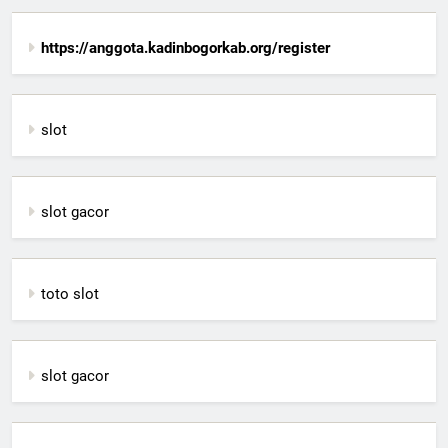
https://anggota.kadinbogorkab.org/register
slot
slot gacor
toto slot
slot gacor