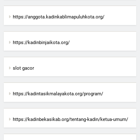
https://anggota.kadinkablimapuluhkota.org/
https://kadinbinjaikota.org/
slot gacor
https://kadintasikmalayakota.org/program/
https://kadinbekasikab.org/tentang-kadin/ketua-umum/