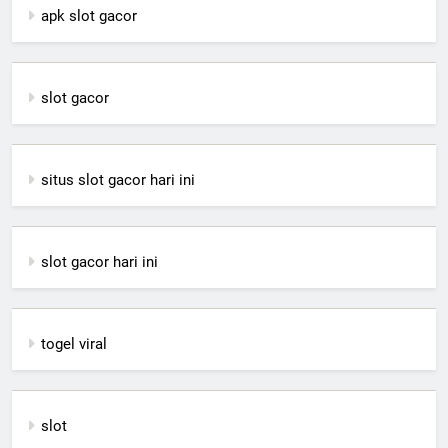
apk slot gacor
slot gacor
situs slot gacor hari ini
slot gacor hari ini
togel viral
slot