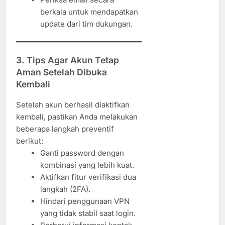
berkala untuk mendapatkan
update dari tim dukungan.
3. Tips Agar Akun Tetap
Aman Setelah Dibuka
Kembali
Setelah akun berhasil diaktifkan
kembali, pastikan Anda melakukan
beberapa langkah preventif
berikut:
Ganti password dengan
kombinasi yang lebih kuat.
Aktifkan fitur verifikasi dua
langkah (2FA).
Hindari penggunaan VPN
yang tidak stabil saat login.