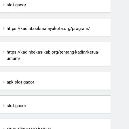
slot gacor
https://kadintasikmalayakota.org/program/
https://kadinbekasikab.org/tentang-kadin/ketua-
umum/
apk slot gacor
slot gacor