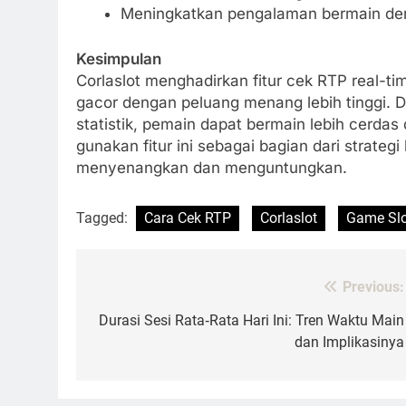
Meningkatkan pengalaman bermain deng
Kesimpulan
Corlaslot menghadirkan fitur cek RTP real-
gacor dengan peluang menang lebih tinggi. 
statistik, pemain dapat bermain lebih cerda
gunakan fitur ini sebagai bagian dari strate
menyenangkan dan menguntungkan.
Tagged:
Cara Cek RTP
Corlaslot
Game Slo
Previous:
Post
navigation
Durasi Sesi Rata‑Rata Hari Ini: Tren Waktu Main
dan Implikasinya