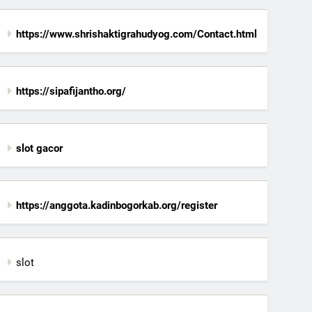
https://www.shrishaktigrahudyog.com/Contact.html
https://sipafijantho.org/
slot gacor
https://anggota.kadinbogorkab.org/register
slot