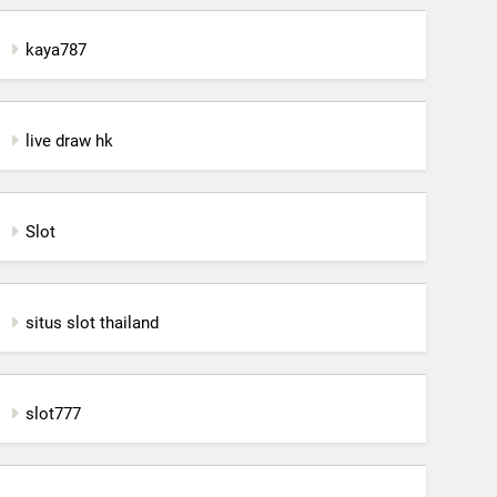
kaya787
live draw hk
Slot
situs slot thailand
slot777