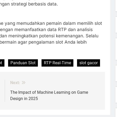
an strategi berbasis data.
time yang memudahkan pemain dalam memilih slot
Dengan memanfaatkan data RTP dan analisis
s dan meningkatkan potensi kemenangan. Selalu
gi bermain agar pengalaman slot Anda lebih
t
Panduan Slot
RTP Real-Time
slot gacor
Next:
The Impact of Machine Learning on Game
Design in 2025