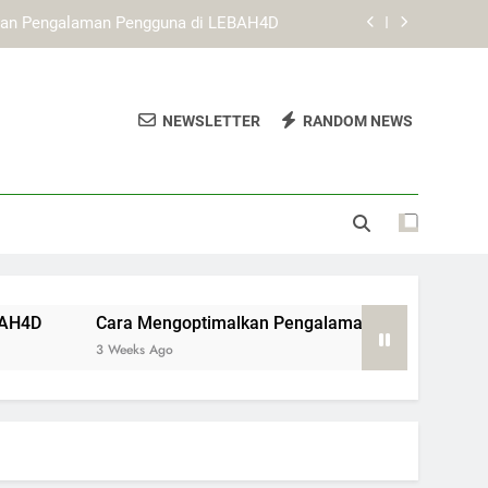
kan Pengalaman Pengguna di LEBAH4D
DWINSLOT secara Nyaman dan Terarah
 LEBAH4D secara Nyaman dan Terarah
NEWSLETTER
RANDOM NEWS
WINSLOT secara Aman dan Terkendali
Estate Yang Siap Membantu Anda Menemukan Rumah Yang
kan Pengalaman Pengguna di LEBAH4D
DWINSLOT secara Nyaman dan Terarah
 LEBAH4D secara Nyaman dan Terarah
Cara Mengoptimalkan Pengalaman Akses EDWINSLOT secara
3 Weeks Ago