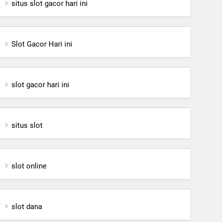
situs slot gacor hari ini
Slot Gacor Hari ini
slot gacor hari ini
situs slot
slot online
slot dana