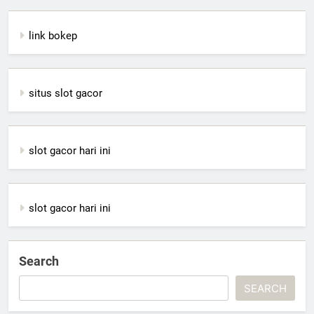
link bokep
situs slot gacor
slot gacor hari ini
slot gacor hari ini
Search
SEARCH