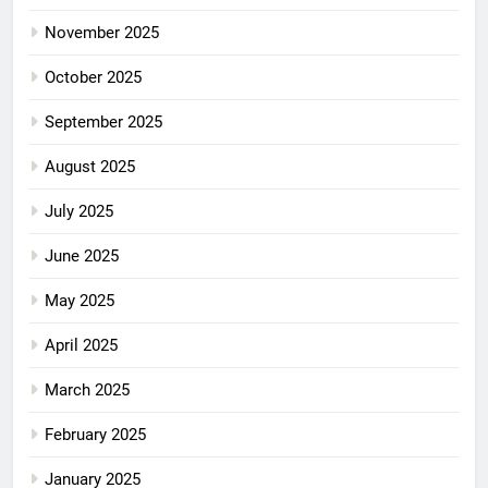
November 2025
October 2025
September 2025
August 2025
July 2025
June 2025
May 2025
April 2025
March 2025
February 2025
January 2025