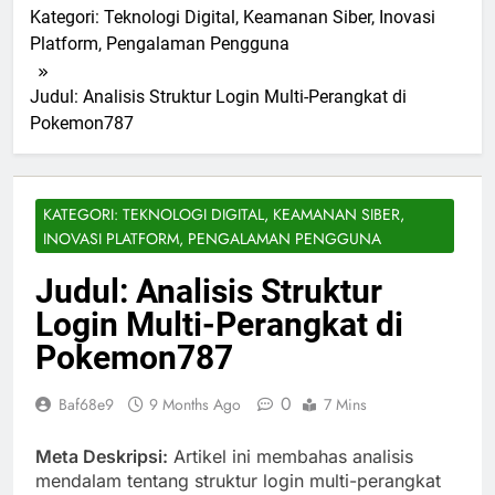
Kategori: Teknologi Digital, Keamanan Siber, Inovasi
Platform, Pengalaman Pengguna
Judul: Analisis Struktur Login Multi-Perangkat di
Pokemon787
KATEGORI: TEKNOLOGI DIGITAL, KEAMANAN SIBER,
INOVASI PLATFORM, PENGALAMAN PENGGUNA
Judul: Analisis Struktur
Login Multi-Perangkat di
Pokemon787
0
Baf68e9
9 Months Ago
7 Mins
Meta Deskripsi:
Artikel ini membahas analisis
mendalam tentang struktur login multi-perangkat