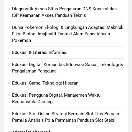
Diagnostik Akses Situs Pengaturan DNS Koneksi dan
ISP Keamanan Akses Panduan Teknis
Dunia Pokémon Ekologi & Lingkungan Adaptasi Makhluk
Fiksi Biologi Imajinatif Fantasi Alam Pengetahuan
Pokémon
Edukasi & Literasi Informasi
Edukasi Digital, Komunitas & Inovasi Sosial, Teknologi &
Pengalaman Pengguna
Edukasi Game, Teknologi Hiburan
Edukasi Pengguna Digital, Manajemen Waktu,
Responsible Gaming
Edukasi Slot Online Strategi Bermain Slot Tips Pemain
Pemula Analisis Pola Permainan Panduan Slot Stabil