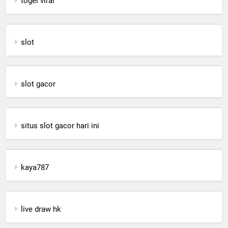
togel viral
slot
slot gacor
situs slot gacor hari ini
kaya787
live draw hk