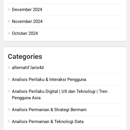
December 2024
November 2024
October 2024
Categories
alternatif laris4d
Analisis Perilaku & Interaksi Pengguna
Analisis Perilaku Digital | UX dan Teknologi | Tren
Pengguna Asia
Analisis Permainan & Strategi Bermain
Analisis Permainan & Teknologi Data