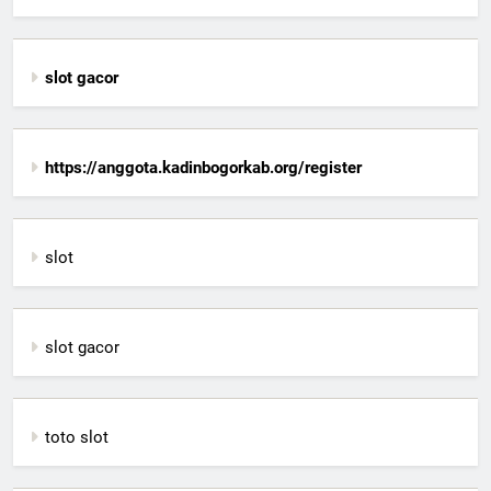
slot gacor
https://anggota.kadinbogorkab.org/register
slot
slot gacor
toto slot