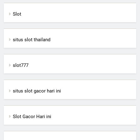
Slot
situs slot thailand
slot777
situs slot gacor hari ini
Slot Gacor Hari ini