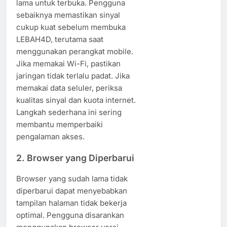
lama untuk terbuka. Pengguna
sebaiknya memastikan sinyal
cukup kuat sebelum membuka
LEBAH4D, terutama saat
menggunakan perangkat mobile.
Jika memakai Wi-Fi, pastikan
jaringan tidak terlalu padat. Jika
memakai data seluler, periksa
kualitas sinyal dan kuota internet.
Langkah sederhana ini sering
membantu memperbaiki
pengalaman akses.
2. Browser yang Diperbarui
Browser yang sudah lama tidak
diperbarui dapat menyebabkan
tampilan halaman tidak bekerja
optimal. Pengguna disarankan