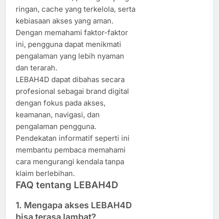
ringan, cache yang terkelola, serta
kebiasaan akses yang aman.
Dengan memahami faktor-faktor
ini, pengguna dapat menikmati
pengalaman yang lebih nyaman
dan terarah.
LEBAH4D dapat dibahas secara
profesional sebagai brand digital
dengan fokus pada akses,
keamanan, navigasi, dan
pengalaman pengguna.
Pendekatan informatif seperti ini
membantu pembaca memahami
cara mengurangi kendala tanpa
klaim berlebihan.
FAQ tentang LEBAH4D
1. Mengapa akses LEBAH4D
bisa terasa lambat?