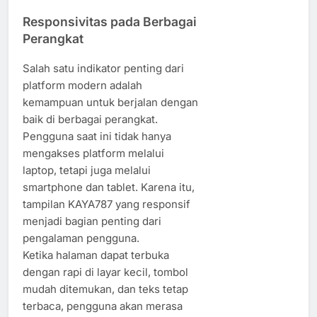
Responsivitas pada Berbagai
Perangkat
Salah satu indikator penting dari
platform modern adalah
kemampuan untuk berjalan dengan
baik di berbagai perangkat.
Pengguna saat ini tidak hanya
mengakses platform melalui
laptop, tetapi juga melalui
smartphone dan tablet. Karena itu,
tampilan KAYA787 yang responsif
menjadi bagian penting dari
pengalaman pengguna.
Ketika halaman dapat terbuka
dengan rapi di layar kecil, tombol
mudah ditemukan, dan teks tetap
terbaca, pengguna akan merasa