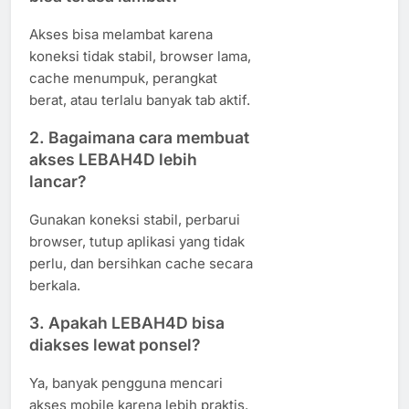
Akses bisa melambat karena
koneksi tidak stabil, browser lama,
cache menumpuk, perangkat
berat, atau terlalu banyak tab aktif.
2. Bagaimana cara membuat
akses LEBAH4D lebih
lancar?
Gunakan koneksi stabil, perbarui
browser, tutup aplikasi yang tidak
perlu, dan bersihkan cache secara
berkala.
3. Apakah LEBAH4D bisa
diakses lewat ponsel?
Ya, banyak pengguna mencari
akses mobile karena lebih praktis.