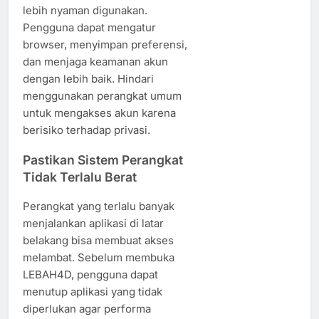
lebih nyaman digunakan.
Pengguna dapat mengatur
browser, menyimpan preferensi,
dan menjaga keamanan akun
dengan lebih baik. Hindari
menggunakan perangkat umum
untuk mengakses akun karena
berisiko terhadap privasi.
Pastikan Sistem Perangkat
Tidak Terlalu Berat
Perangkat yang terlalu banyak
menjalankan aplikasi di latar
belakang bisa membuat akses
melambat. Sebelum membuka
LEBAH4D, pengguna dapat
menutup aplikasi yang tidak
diperlukan agar performa