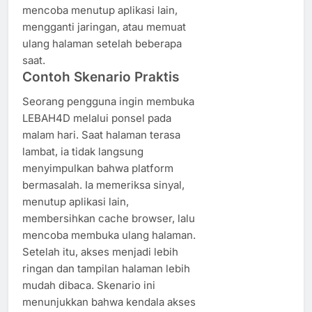
mencoba menutup aplikasi lain,
mengganti jaringan, atau memuat
ulang halaman setelah beberapa
saat.
Contoh Skenario Praktis
Seorang pengguna ingin membuka
LEBAH4D melalui ponsel pada
malam hari. Saat halaman terasa
lambat, ia tidak langsung
menyimpulkan bahwa platform
bermasalah. Ia memeriksa sinyal,
menutup aplikasi lain,
membersihkan cache browser, lalu
mencoba membuka ulang halaman.
Setelah itu, akses menjadi lebih
ringan dan tampilan halaman lebih
mudah dibaca. Skenario ini
menunjukkan bahwa kendala akses