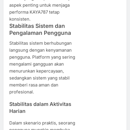
aspek penting untuk menjaga
performa KAYA787 tetap
konsisten.
Stabilitas Sistem dan
Pengalaman Pengguna
Stabilitas sistem berhubungan
langsung dengan kenyamanan
pengguna. Platform yang sering
mengalami gangguan akan
menurunkan kepercayaan,
sedangkan sistem yang stabil
memberi rasa aman dan
profesional.
Stabilitas dalam Aktivitas
Harian
Dalam skenario praktis, seorang
pengguna mungkin membuka