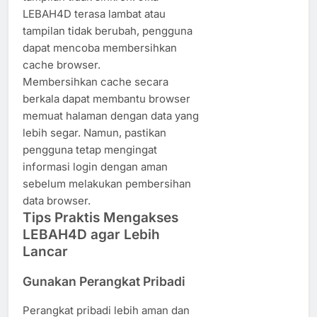
LEBAH4D terasa lambat atau
tampilan tidak berubah, pengguna
dapat mencoba membersihkan
cache browser.
Membersihkan cache secara
berkala dapat membantu browser
memuat halaman dengan data yang
lebih segar. Namun, pastikan
pengguna tetap mengingat
informasi login dengan aman
sebelum melakukan pembersihan
data browser.
Tips Praktis Mengakses
LEBAH4D agar Lebih
Lancar
Gunakan Perangkat Pribadi
Perangkat pribadi lebih aman dan