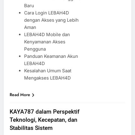
Baru
Cara Login LEBAH4D
dengan Akses yang Lebih
Aman
LEBAH4D Mobile dan
Kenyamanan Akses
Pengguna
Panduan Keamanan Akun
LEBAH4D
Kesalahan Umum Saat
Mengakses LEBAH4D
Read More
KAYA787 dalam Perspektif
Teknologi, Kecepatan, dan
Stabilitas Sistem