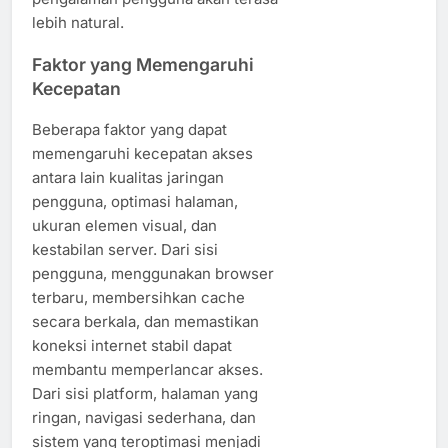
lebih natural.
Faktor yang Memengaruhi
Kecepatan
Beberapa faktor yang dapat
memengaruhi kecepatan akses
antara lain kualitas jaringan
pengguna, optimasi halaman,
ukuran elemen visual, dan
kestabilan server. Dari sisi
pengguna, menggunakan browser
terbaru, membersihkan cache
secara berkala, dan memastikan
koneksi internet stabil dapat
membantu memperlancar akses.
Dari sisi platform, halaman yang
ringan, navigasi sederhana, dan
sistem yang teroptimasi menjadi