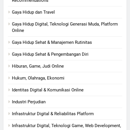
Recommendations
Gaya Hidup dan Travel
Gaya Hidup Digital, Teknologi Generasi Muda, Platform
Online
Gaya Hidup Sehat & Manajemen Rutinitas
Gaya Hidup Sehat & Pengembangan Diri
Hiburan, Game, Judi Online
Hukum, Olahraga, Ekonomi
Identitas Digital & Komunikasi Online
Industri Perjudian
Infrastruktur Digital & Reliabilitas Platform
Infrastruktur Digital, Teknologi Game, Web Development,