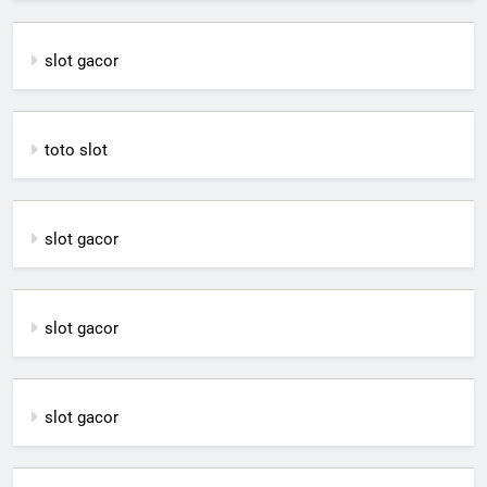
slot gacor
toto slot
slot gacor
slot gacor
slot gacor