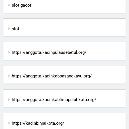
slot gacor
slot
https://anggota.kadinpulausebetul.org/
https://anggota.kadinkabpasangkayu.org/
https://anggota.kadinkablimapuluhkota.org/
https://kadinbinjaikota.org/