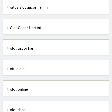
situs slot gacor hari ini
Slot Gacor Hari ini
slot gacor hari ini
situs slot
slot online
slot dana