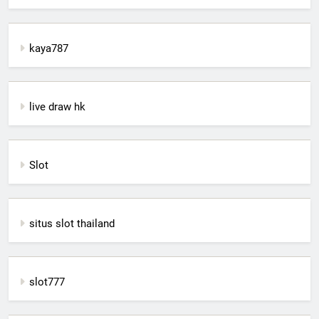
kaya787
live draw hk
Slot
situs slot thailand
slot777