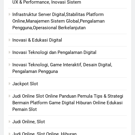
UX & Performance, Inovasi Sistem
Infrastruktur Server Digital,Stabilitas Platform
Online,Manajemen Sistem Global,Pengalaman
Pengguna,Operasional Berkelanjutan
Inovasi & Edukasi Digital
Inovasi Teknologi dan Pengalaman Digital
Inovasi Teknologi, Game Interaktif, Desain Digital,
Pengalaman Pengguna
Jackpot Slot
Judi Online Slot Online Panduan Pemula Tips & Strategi
Bermain Platform Game Digital Hiburan Online Edukasi
Pemain Slot
Judi Online, Slot
Judi Online, Slot Online, Hiburan