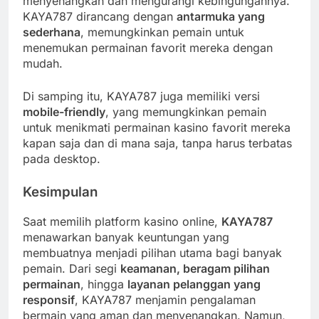
menyenangkan dan mengurangi kebingungannya.
KAYA787 dirancang dengan
antarmuka yang
sederhana
, memungkinkan pemain untuk
menemukan permainan favorit mereka dengan
mudah.
Di samping itu, KAYA787 juga memiliki versi
mobile-friendly
, yang memungkinkan pemain
untuk menikmati permainan kasino favorit mereka
kapan saja dan di mana saja, tanpa harus terbatas
pada desktop.
Kesimpulan
Saat memilih platform kasino online,
KAYA787
menawarkan banyak keuntungan yang
membuatnya menjadi pilihan utama bagi banyak
pemain. Dari segi
keamanan, beragam pilihan
permainan
, hingga
layanan pelanggan yang
responsif
, KAYA787 menjamin pengalaman
bermain yang aman dan menyenangkan. Namun,