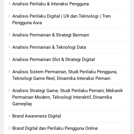
Analisis Perilaku & Interaksi Pengguna
Analisis Perilaku Digital | UX dan Teknologi | Tren
Pengguna Asia
Analisis Permainan & Strategi Bermain
Analisis Permainan & Teknologi Data
Analisis Permainan Slot & Strategi Digital
Analisis Sistem Permainan, Studi Perilaku Pengguna,
Teknologi Game Reel, Dinamika Interaksi Pemain
Analisis Strategi Game, Studi Perilaku Pemain, Mekanik
Permainan Modern, Teknologi Interaktif, Dinamika
Gameplay
Brand Awareness Digital
Brand Digital dan Perilaku Pengguna Online