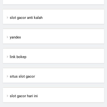
slot gacor anti kalah
yandex
link bokep
situs slot gacor
slot gacor hari ini