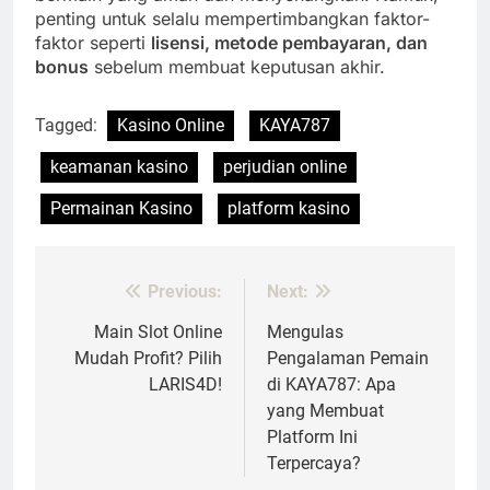
penting untuk selalu mempertimbangkan faktor-
faktor seperti
lisensi, metode pembayaran, dan
bonus
sebelum membuat keputusan akhir.
Tagged:
Kasino Online
KAYA787
keamanan kasino
perjudian online
Permainan Kasino
platform kasino
Previous:
Next:
Post
navigation
Main Slot Online
Mengulas
Mudah Profit? Pilih
Pengalaman Pemain
LARIS4D!
di KAYA787: Apa
yang Membuat
Platform Ini
Terpercaya?