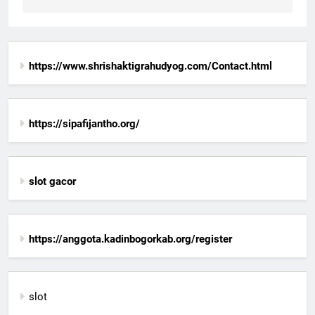
https://www.shrishaktigrahudyog.com/Contact.html
https://sipafijantho.org/
slot gacor
https://anggota.kadinbogorkab.org/register
slot