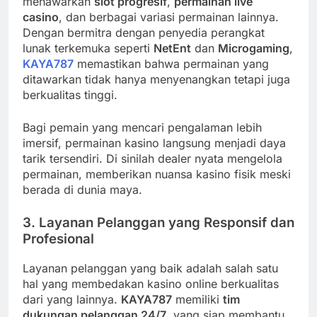
menawarkan
slot progresif
,
permainan live
casino
, dan berbagai variasi permainan lainnya.
Dengan bermitra dengan penyedia perangkat
lunak terkemuka seperti
NetEnt
dan
Microgaming
,
KAYA787
memastikan bahwa permainan yang
ditawarkan tidak hanya menyenangkan tetapi juga
berkualitas tinggi.
Bagi pemain yang mencari pengalaman lebih
imersif, permainan kasino langsung menjadi daya
tarik tersendiri. Di sinilah dealer nyata mengelola
permainan, memberikan nuansa kasino fisik meski
berada di dunia maya.
3.
Layanan Pelanggan yang Responsif dan
Profesional
Layanan pelanggan yang baik adalah salah satu
hal yang membedakan kasino online berkualitas
dari yang lainnya.
KAYA787
memiliki
tim
dukungan pelanggan 24/7
, yang siap membantu