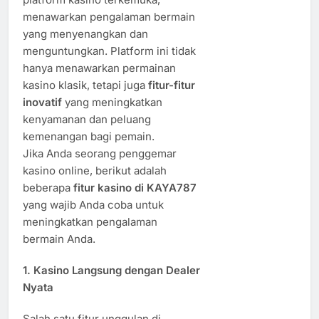
menawarkan pengalaman bermain
yang menyenangkan dan
menguntungkan. Platform ini tidak
hanya menawarkan permainan
kasino klasik, tetapi juga
fitur-fitur
inovatif
yang meningkatkan
kenyamanan dan peluang
kemenangan bagi pemain.
Jika Anda seorang penggemar
kasino online, berikut adalah
beberapa
fitur kasino di KAYA787
yang wajib Anda coba untuk
meningkatkan pengalaman
bermain Anda.
1. Kasino Langsung dengan Dealer
Nyata
Salah satu fitur unggulan di