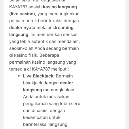
KAYA787 adalah
kasino langsung
(live casino)
, yang memungkinkan
pemain untuk berinteraksi dengan
dealer nyata
melalui
streaming
langsung
. Ini memberikan sensasi
yang lebih autentik dan mendalam,
seolah-olah Anda sedang bermain
di kasino fisik. Beberapa
permainan kasino langsung yang
tersedia di KAYA787 meliputi:
Live Blackjack
: Bermain
blackjack dengan
dealer
langsung
memungkinkan
Anda untuk merasakan
pengalaman yang lebih seru
dan dinamis, dengan
kesempatan untuk
berinteraksi langsung