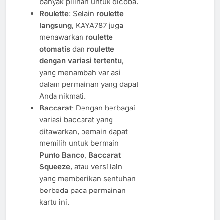
banyak pilihan untuk dicoba.
Roulette
: Selain
roulette
langsung
, KAYA787 juga
menawarkan
roulette
otomatis
dan
roulette
dengan variasi tertentu
,
yang menambah variasi
dalam permainan yang dapat
Anda nikmati.
Baccarat
: Dengan berbagai
variasi baccarat yang
ditawarkan, pemain dapat
memilih untuk bermain
Punto Banco
,
Baccarat
Squeeze
, atau versi lain
yang memberikan sentuhan
berbeda pada permainan
kartu ini.