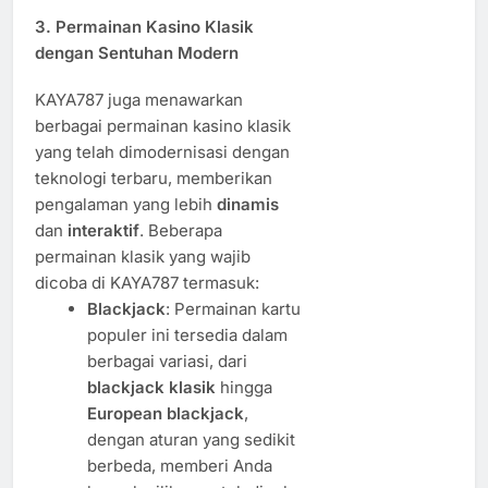
3. Permainan Kasino Klasik
dengan Sentuhan Modern
KAYA787 juga menawarkan
berbagai permainan kasino klasik
yang telah dimodernisasi dengan
teknologi terbaru, memberikan
pengalaman yang lebih
dinamis
dan
interaktif
. Beberapa
permainan klasik yang wajib
dicoba di KAYA787 termasuk:
Blackjack
: Permainan kartu
populer ini tersedia dalam
berbagai variasi, dari
blackjack klasik
hingga
European blackjack
,
dengan aturan yang sedikit
berbeda, memberi Anda