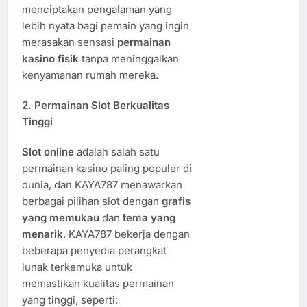
menciptakan pengalaman yang
lebih nyata bagi pemain yang ingin
merasakan sensasi
permainan
kasino fisik
tanpa meninggalkan
kenyamanan rumah mereka.
2. Permainan Slot Berkualitas
Tinggi
Slot online
adalah salah satu
permainan kasino paling populer di
dunia, dan KAYA787 menawarkan
berbagai pilihan slot dengan
grafis
yang memukau
dan
tema yang
menarik
. KAYA787 bekerja dengan
beberapa penyedia perangkat
lunak terkemuka untuk
memastikan kualitas permainan
yang tinggi, seperti: