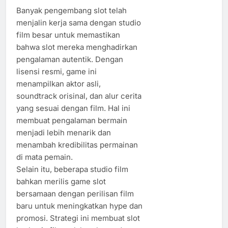
Banyak pengembang slot telah
menjalin kerja sama dengan studio
film besar untuk memastikan
bahwa slot mereka menghadirkan
pengalaman autentik. Dengan
lisensi resmi, game ini
menampilkan aktor asli,
soundtrack orisinal, dan alur cerita
yang sesuai dengan film. Hal ini
membuat pengalaman bermain
menjadi lebih menarik dan
menambah kredibilitas permainan
di mata pemain.
Selain itu, beberapa studio film
bahkan merilis game slot
bersamaan dengan perilisan film
baru untuk meningkatkan hype dan
promosi. Strategi ini membuat slot