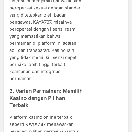
Lisensi ini menjamin bahwa kasino
beroperasi sesuai dengan standar
yang ditetapkan oleh badan
pengawas. KAYA787, misalnya,
beroperasi dengan lisensi resmi
yang memastikan bahwa
permainan di platform ini adalah
adil dan transparan. Kasino lain
yang tidak memiliki lisensi dapat
berisiko lebih tinggi terkait
keamanan dan integritas
permainan.
2.
Varian Permainan: Memilih
Kasino dengan Pilihan
Terbaik
Platform kasino online terbaik
seperti
KAYA787
menawarkan
beragam pilihan permainan untuk