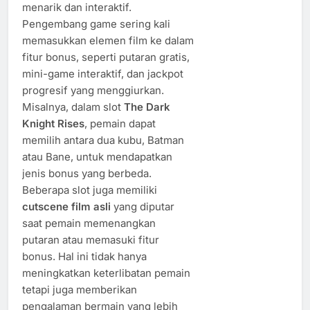
menarik dan interaktif.
Pengembang game sering kali
memasukkan elemen film ke dalam
fitur bonus, seperti putaran gratis,
mini-game interaktif, dan jackpot
progresif yang menggiurkan.
Misalnya, dalam slot
The Dark
Knight Rises
, pemain dapat
memilih antara dua kubu, Batman
atau Bane, untuk mendapatkan
jenis bonus yang berbeda.
Beberapa slot juga memiliki
cutscene film asli
yang diputar
saat pemain memenangkan
putaran atau memasuki fitur
bonus. Hal ini tidak hanya
meningkatkan keterlibatan pemain
tetapi juga memberikan
pengalaman bermain yang lebih