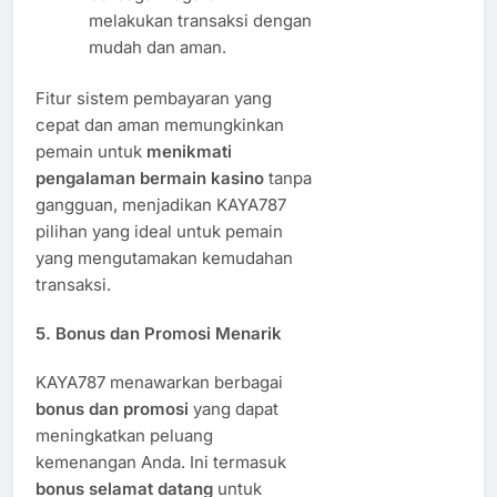
melakukan transaksi dengan
mudah dan aman.
Fitur sistem pembayaran yang
cepat dan aman memungkinkan
pemain untuk
menikmati
pengalaman bermain kasino
tanpa
gangguan, menjadikan KAYA787
pilihan yang ideal untuk pemain
yang mengutamakan kemudahan
transaksi.
5. Bonus dan Promosi Menarik
KAYA787 menawarkan berbagai
bonus dan promosi
yang dapat
meningkatkan peluang
kemenangan Anda. Ini termasuk
bonus selamat datang
untuk