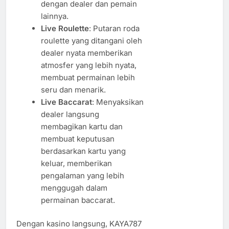
dengan dealer dan pemain
lainnya.
Live Roulette
: Putaran roda
roulette yang ditangani oleh
dealer nyata memberikan
atmosfer yang lebih nyata,
membuat permainan lebih
seru dan menarik.
Live Baccarat
: Menyaksikan
dealer langsung
membagikan kartu dan
membuat keputusan
berdasarkan kartu yang
keluar, memberikan
pengalaman yang lebih
menggugah dalam
permainan baccarat.
Dengan kasino langsung, KAYA787