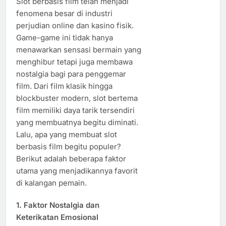
Slot berbasis film telah menjadi
fenomena besar di industri
perjudian online dan kasino fisik.
Game-game ini tidak hanya
menawarkan sensasi bermain yang
menghibur tetapi juga membawa
nostalgia bagi para penggemar
film. Dari film klasik hingga
blockbuster modern, slot bertema
film memiliki daya tarik tersendiri
yang membuatnya begitu diminati.
Lalu, apa yang membuat slot
berbasis film begitu populer?
Berikut adalah beberapa faktor
utama yang menjadikannya favorit
di kalangan pemain.
1. Faktor Nostalgia dan
Keterikatan Emosional