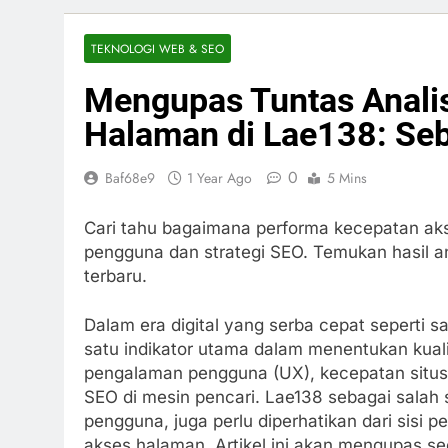
TEKNOLOGI WEB & SEO
Mengupas Tuntas Anali
Halaman di Lae138: Seb
0
Baf68e9
1 Year Ago
5 Mins
Cari tahu bagaimana performa kecepatan ak
pengguna dan strategi SEO. Temukan hasil a
terbaru.
Dalam era digital yang serba cepat seperti s
satu indikator utama dalam menentukan kuali
pengalaman pengguna (UX), kecepatan situs 
SEO di mesin pencari. Lae138 sebagai salah s
pengguna, juga perlu diperhatikan dari sisi 
akses halaman. Artikel ini akan mengupas 