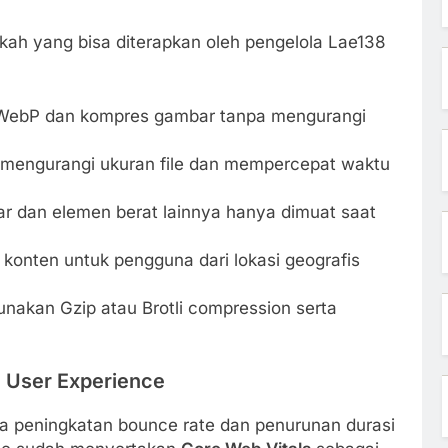
gkah yang bisa diterapkan oleh pengelola Lae138
WebP dan kompres gambar tanpa mengurangi
 mengurangi ukuran file dan mempercepat waktu
 dan elemen berat lainnya hanya dimuat saat
konten untuk pengguna dari lokasi geografis
nakan Gzip atau Brotli compression serta
 User Experience
 peningkatan bounce rate dan penurunan durasi