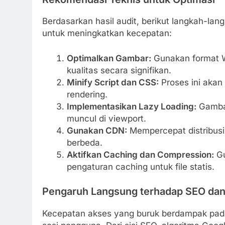
Berdasarkan hasil audit, berikut langkah-lan
untuk meningkatkan kecepatan:
Optimalkan Gambar:
Gunakan format 
kualitas secara signifikan.
Minify Script dan CSS:
Proses ini akan
rendering.
Implementasikan Lazy Loading:
Gambar
muncul di viewport.
Gunakan CDN:
Mempercepat distribusi 
berbeda.
Aktifkan Caching dan Compression:
Gu
pengaturan caching untuk file statis.
Pengaruh Langsung terhadap SEO dan
Kecepatan akses yang buruk berdampak pada