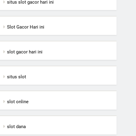
situs slot gacor hari ini
Slot Gacor Hari ini
slot gacor hari ini
situs slot
slot online
slot dana