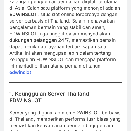
kalangan penggemar permainan digital, terutama
di Asia. Salah satu platform yang menonjol adalah
EDWINSLOT
, situs slot online terpercaya dengan
server berbasis di Thailand. Selain menawarkan
pengalaman bermain yang stabil dan aman,
EDWINSLOT juga unggul dalam menyediakan
dukungan pelanggan 24/7
, memastikan pemain
dapat menikmati layanan terbaik kapan saja.
Artikel ini akan mengupas lebih dalam tentang
keunggulan EDWINSLOT dan mengapa platform
ini menjadi pilihan utama pemain di tahun
edwinslot
.
1. Keunggulan Server Thailand
EDWINSLOT
Server yang digunakan oleh EDWINSLOT berbasis
di Thailand, memberikan performa luar biasa yang
memastikan kenyamanan bermain bagi pemain