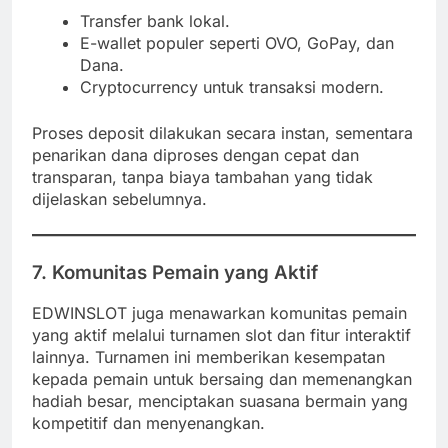
Transfer bank lokal.
E-wallet populer seperti OVO, GoPay, dan
Dana.
Cryptocurrency untuk transaksi modern.
Proses deposit dilakukan secara instan, sementara
penarikan dana diproses dengan cepat dan
transparan, tanpa biaya tambahan yang tidak
dijelaskan sebelumnya.
7. Komunitas Pemain yang Aktif
EDWINSLOT juga menawarkan komunitas pemain
yang aktif melalui turnamen slot dan fitur interaktif
lainnya. Turnamen ini memberikan kesempatan
kepada pemain untuk bersaing dan memenangkan
hadiah besar, menciptakan suasana bermain yang
kompetitif dan menyenangkan.