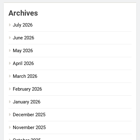
Archives
July 2026
June 2026
May 2026
April 2026
March 2026
February 2026
January 2026
December 2025
November 2025