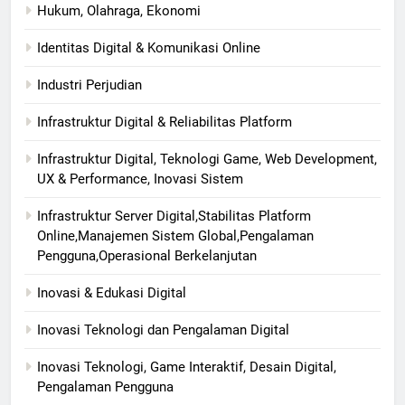
Hukum, Olahraga, Ekonomi
Identitas Digital & Komunikasi Online
Industri Perjudian
Infrastruktur Digital & Reliabilitas Platform
Infrastruktur Digital, Teknologi Game, Web Development,
UX & Performance, Inovasi Sistem
Infrastruktur Server Digital,Stabilitas Platform
Online,Manajemen Sistem Global,Pengalaman
Pengguna,Operasional Berkelanjutan
Inovasi & Edukasi Digital
Inovasi Teknologi dan Pengalaman Digital
Inovasi Teknologi, Game Interaktif, Desain Digital,
Pengalaman Pengguna