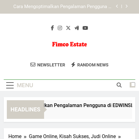
Skip
Cara Mengoptimalkan Pengalaman Akses
to
EDWINSLOT secara Nyaman dan Terarah
content
Cara Mengoptimalkan Pengalaman Akses
LEBAH4D secara Nyaman dan Terarah
Cara Mengoptimalkan Pengalaman Pengguna di
EDWINSLOT secara Aman dan Terkendali
Cara Mengoptimalkan Pengalaman Pengguna di
LEBAH4D
Fimco Estate
Dapatkan Properti Impian Anda Dengan
Cara Mengoptimalkan Pengalaman Akses
NEWSLETTER
RANDOM NEWS
EDWINSLOT secara Nyaman dan Terarah
FIMCO Estate. Agen Real Estate Yang
Cara Mengoptimalkan Pengalaman Akses
Siap Membantu Anda Menemukan
LEBAH4D secara Nyaman dan Terarah
MENU
Rumah Yang Sempurna.
ra Mengoptimalkan Pengalaman Pengguna di EDWINSLOT sec
HEADLINES
eeks Ago
Home
Game Online, Kisah Sukses, Judi Online