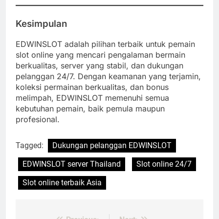
Kesimpulan
EDWINSLOT adalah pilihan terbaik untuk pemain
slot online yang mencari pengalaman bermain
berkualitas, server yang stabil, dan dukungan
pelanggan 24/7. Dengan keamanan yang terjamin,
koleksi permainan berkualitas, dan bonus
melimpah, EDWINSLOT memenuhi semua
kebutuhan pemain, baik pemula maupun
profesional.
Tagged:
Dukungan pelanggan EDWINSLOT
EDWINSLOT server Thailand
Slot online 24/7
Slot online terbaik Asia