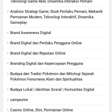
Teknologi Game Reel, Dinamika Interaksi Pemain
Analisis Strategi Game, Studi Perilaku Pemain, Mekanik
Permainan Modern, Teknologi Interaktif, Dinamika
Gameplay
Brand Awareness Digital
Brand Digital dan Perilaku Pengguna Online
Brand Digital dan Reputasi Online
Branding Digital dan Kepercayaan Pengguna
Budaya dan Tradisi Pokémon dan Mitologi Sejarah
Pokémon Fenomena Alam dan Spiritualitas
Budaya Lokal | Identitas Sosial | Komunitas Digital
campestre
Casino Online, Slot, Permainan Online