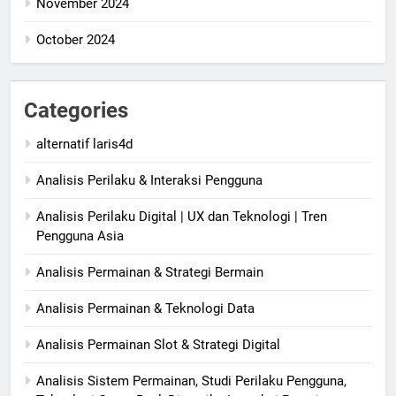
November 2024
October 2024
Categories
alternatif laris4d
Analisis Perilaku & Interaksi Pengguna
Analisis Perilaku Digital | UX dan Teknologi | Tren
Pengguna Asia
Analisis Permainan & Strategi Bermain
Analisis Permainan & Teknologi Data
Analisis Permainan Slot & Strategi Digital
Analisis Sistem Permainan, Studi Perilaku Pengguna,