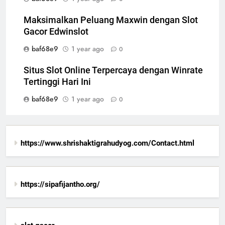
Maksimalkan Peluang Maxwin dengan Slot
Gacor Edwinslot
baf68e9
1 year ago
0
Situs Slot Online Terpercaya dengan Winrate
Tertinggi Hari Ini
baf68e9
1 year ago
0
https://www.shrishaktigrahudyog.com/Contact.html
https://sipafijantho.org/