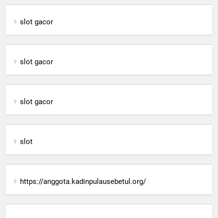
slot gacor
slot gacor
slot gacor
slot
https://anggota.kadinpulausebetul.org/