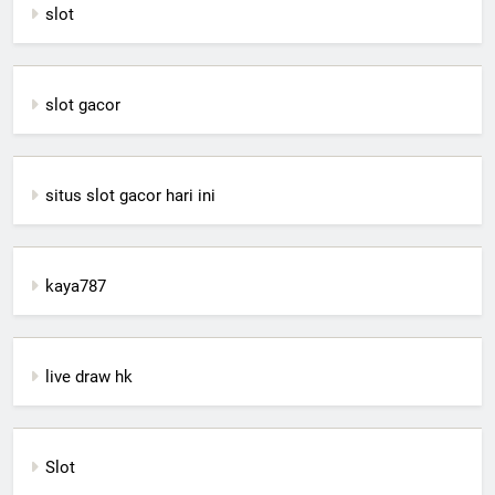
slot
slot gacor
situs slot gacor hari ini
kaya787
live draw hk
Slot