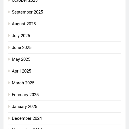
October 2025
September 2025
August 2025
July 2025
June 2025
May 2025
April 2025
March 2025
February 2025
January 2025
December 2024