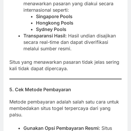
menawarkan pasaran yang diakui secara
internasional seperti:
Singapore Pools
Hongkong Pools
Sydney Pools
Transparansi Hasil:
Hasil undian disajikan
secara real-time dan dapat diverifikasi
melalui sumber resmi.
Situs yang menawarkan pasaran tidak jelas sering
kali tidak dapat dipercaya.
5. Cek Metode Pembayaran
Metode pembayaran adalah salah satu cara untuk
membedakan situs togel terpercaya dari yang
palsu.
Gunakan Opsi Pembayaran Resmi:
Situs