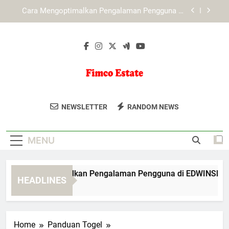
Skip
Cara Mengoptimalkan Pengalaman Akses
to
EDWINSLOT secara Nyaman dan Terarah
content
Cara Mengoptimalkan Pengalaman Akses
LEBAH4D secara Nyaman dan Terarah
Cara Mengoptimalkan Pengalaman Pengguna di
EDWINSLOT secara Aman dan Terkendali
Cara Mengoptimalkan Pengalaman Pengguna di
LEBAH4D
Fimco Estate
Dapatkan Properti Impian Anda Dengan
Cara Mengoptimalkan Pengalaman Akses
NEWSLETTER
RANDOM NEWS
EDWINSLOT secara Nyaman dan Terarah
FIMCO Estate. Agen Real Estate Yang
Cara Mengoptimalkan Pengalaman Akses
Siap Membantu Anda Menemukan
LEBAH4D secara Nyaman dan Terarah
MENU
Rumah Yang Sempurna.
ra Mengoptimalkan Pengalaman Pengguna di EDWINSLOT sec
HEADLINES
Week Ago
Home
Panduan Togel