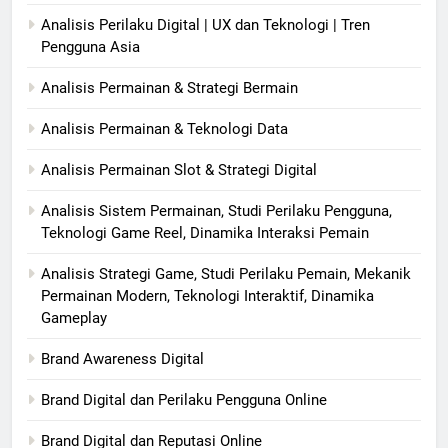
Analisis Perilaku Digital | UX dan Teknologi | Tren
Pengguna Asia
Analisis Permainan & Strategi Bermain
Analisis Permainan & Teknologi Data
Analisis Permainan Slot & Strategi Digital
Analisis Sistem Permainan, Studi Perilaku Pengguna,
Teknologi Game Reel, Dinamika Interaksi Pemain
Analisis Strategi Game, Studi Perilaku Pemain, Mekanik
Permainan Modern, Teknologi Interaktif, Dinamika
Gameplay
Brand Awareness Digital
Brand Digital dan Perilaku Pengguna Online
Brand Digital dan Reputasi Online