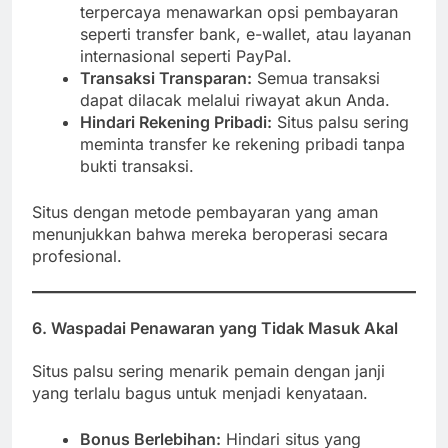
terpercaya menawarkan opsi pembayaran
seperti transfer bank, e-wallet, atau layanan
internasional seperti PayPal.
Transaksi Transparan:
Semua transaksi
dapat dilacak melalui riwayat akun Anda.
Hindari Rekening Pribadi:
Situs palsu sering
meminta transfer ke rekening pribadi tanpa
bukti transaksi.
Situs dengan metode pembayaran yang aman
menunjukkan bahwa mereka beroperasi secara
profesional.
6. Waspadai Penawaran yang Tidak Masuk Akal
Situs palsu sering menarik pemain dengan janji
yang terlalu bagus untuk menjadi kenyataan.
Bonus Berlebihan:
Hindari situs yang