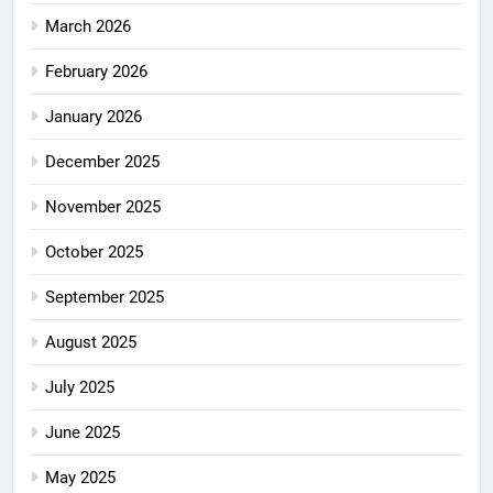
March 2026
February 2026
January 2026
December 2025
November 2025
October 2025
September 2025
August 2025
July 2025
June 2025
May 2025