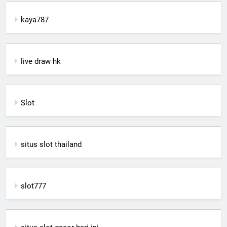
kaya787
live draw hk
Slot
situs slot thailand
slot777