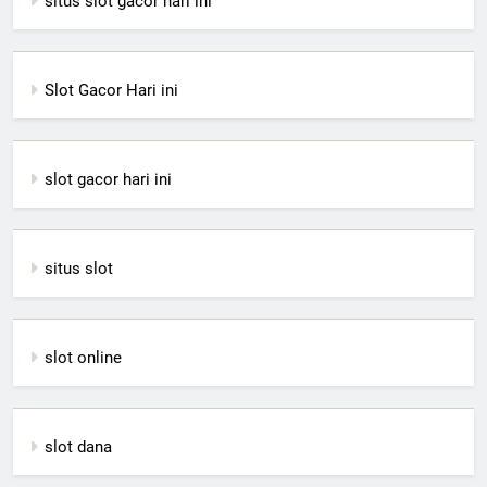
situs slot gacor hari ini
Slot Gacor Hari ini
slot gacor hari ini
situs slot
slot online
slot dana