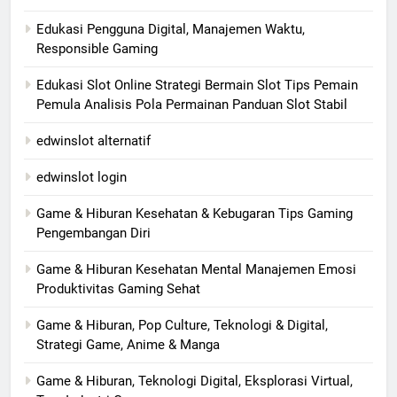
Edukasi Pengguna Digital, Manajemen Waktu,
Responsible Gaming
Edukasi Slot Online Strategi Bermain Slot Tips Pemain
Pemula Analisis Pola Permainan Panduan Slot Stabil
edwinslot alternatif
edwinslot login
Game & Hiburan Kesehatan & Kebugaran Tips Gaming
Pengembangan Diri
Game & Hiburan Kesehatan Mental Manajemen Emosi
Produktivitas Gaming Sehat
Game & Hiburan, Pop Culture, Teknologi & Digital,
Strategi Game, Anime & Manga
Game & Hiburan, Teknologi Digital, Eksplorasi Virtual,