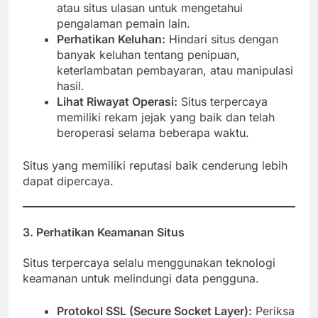
atau situs ulasan untuk mengetahui
pengalaman pemain lain.
Perhatikan Keluhan:
Hindari situs dengan
banyak keluhan tentang penipuan,
keterlambatan pembayaran, atau manipulasi
hasil.
Lihat Riwayat Operasi:
Situs terpercaya
memiliki rekam jejak yang baik dan telah
beroperasi selama beberapa waktu.
Situs yang memiliki reputasi baik cenderung lebih
dapat dipercaya.
3. Perhatikan Keamanan Situs
Situs terpercaya selalu menggunakan teknologi
keamanan untuk melindungi data pengguna.
Protokol SSL (Secure Socket Layer):
Periksa