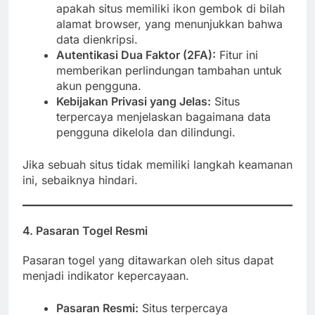
apakah situs memiliki ikon gembok di bilah
alamat browser, yang menunjukkan bahwa
data dienkripsi.
Autentikasi Dua Faktor (2FA):
Fitur ini
memberikan perlindungan tambahan untuk
akun pengguna.
Kebijakan Privasi yang Jelas:
Situs
terpercaya menjelaskan bagaimana data
pengguna dikelola dan dilindungi.
Jika sebuah situs tidak memiliki langkah keamanan
ini, sebaiknya hindari.
4. Pasaran Togel Resmi
Pasaran togel yang ditawarkan oleh situs dapat
menjadi indikator kepercayaan.
Pasaran Resmi:
Situs terpercaya