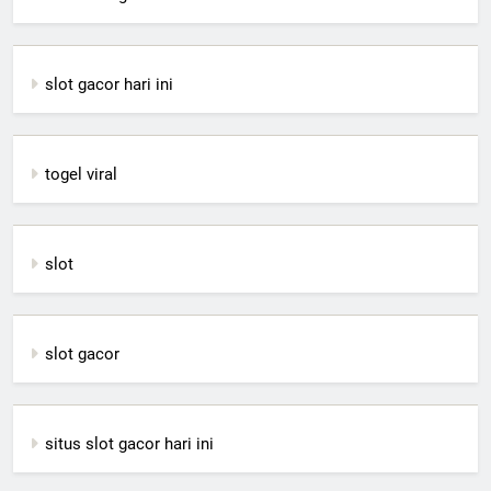
slot gacor hari ini
togel viral
slot
slot gacor
situs slot gacor hari ini