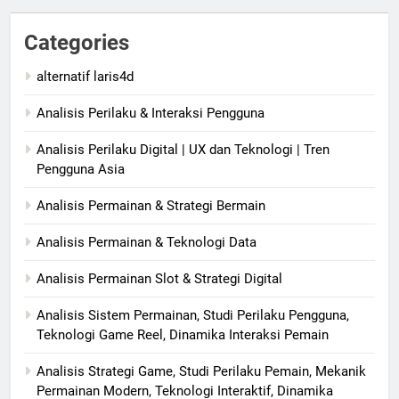
Categories
alternatif laris4d
Analisis Perilaku & Interaksi Pengguna
Analisis Perilaku Digital | UX dan Teknologi | Tren
Pengguna Asia
Analisis Permainan & Strategi Bermain
Analisis Permainan & Teknologi Data
Analisis Permainan Slot & Strategi Digital
Analisis Sistem Permainan, Studi Perilaku Pengguna,
Teknologi Game Reel, Dinamika Interaksi Pemain
Analisis Strategi Game, Studi Perilaku Pemain, Mekanik
Permainan Modern, Teknologi Interaktif, Dinamika