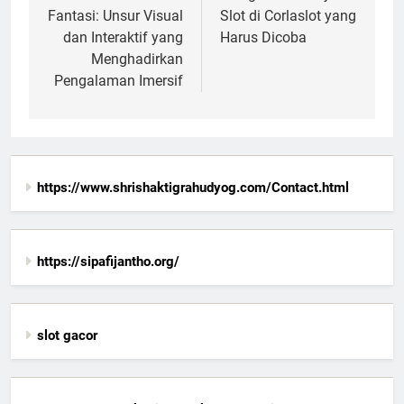
Fantasi: Unsur Visual
Slot di Corlaslot yang
dan Interaktif yang
Harus Dicoba
Menghadirkan
Pengalaman Imersif
https://www.shrishaktigrahudyog.com/Contact.html
https://sipafijantho.org/
slot gacor