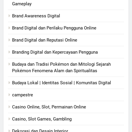
Gameplay
Brand Awareness Digital
Brand Digital dan Perilaku Pengguna Online
Brand Digital dan Reputasi Online
Branding Digital dan Kepercayaan Pengguna
Budaya dan Tradisi Pokémon dan Mitologi Sejarah
Pokémon Fenomena Alam dan Spiritualitas
Budaya Lokal | Identitas Sosial | Komunitas Digital
campestre
Casino Online, Slot, Permainan Online
Casino, Slot Games, Gambling
Dekorasi dan Desain Interior