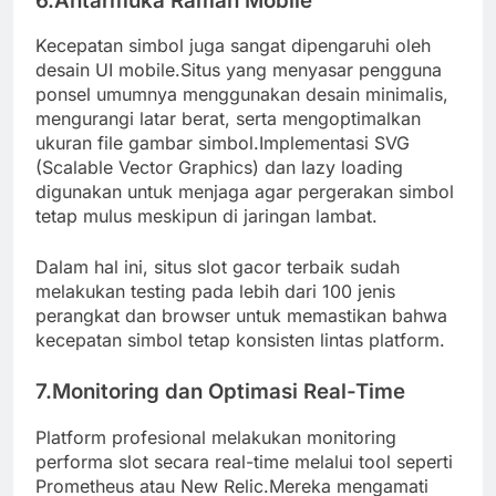
6.Antarmuka Ramah Mobile
Kecepatan simbol juga sangat dipengaruhi oleh
desain UI mobile.Situs yang menyasar pengguna
ponsel umumnya menggunakan desain minimalis,
mengurangi latar berat, serta mengoptimalkan
ukuran file gambar simbol.Implementasi SVG
(Scalable Vector Graphics) dan lazy loading
digunakan untuk menjaga agar pergerakan simbol
tetap mulus meskipun di jaringan lambat.
Dalam hal ini, situs slot gacor terbaik sudah
melakukan testing pada lebih dari 100 jenis
perangkat dan browser untuk memastikan bahwa
kecepatan simbol tetap konsisten lintas platform.
7.Monitoring dan Optimasi Real-Time
Platform profesional melakukan monitoring
performa slot secara real-time melalui tool seperti
Prometheus atau New Relic.Mereka mengamati