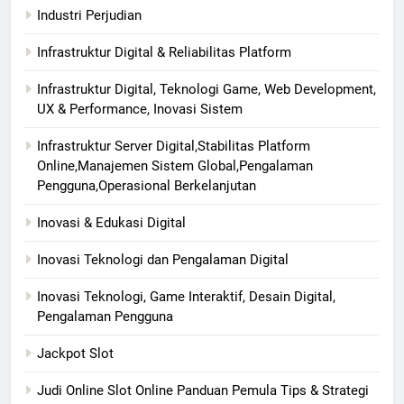
Industri Perjudian
Infrastruktur Digital & Reliabilitas Platform
Infrastruktur Digital, Teknologi Game, Web Development,
UX & Performance, Inovasi Sistem
Infrastruktur Server Digital,Stabilitas Platform
Online,Manajemen Sistem Global,Pengalaman
Pengguna,Operasional Berkelanjutan
Inovasi & Edukasi Digital
Inovasi Teknologi dan Pengalaman Digital
Inovasi Teknologi, Game Interaktif, Desain Digital,
Pengalaman Pengguna
Jackpot Slot
Judi Online Slot Online Panduan Pemula Tips & Strategi