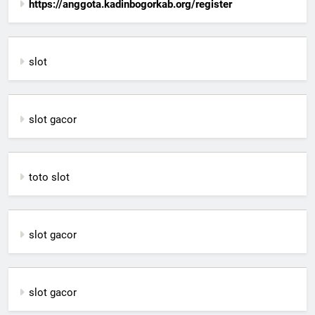
https://anggota.kadinbogorkab.org/register
slot
slot gacor
toto slot
slot gacor
slot gacor