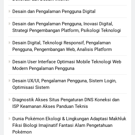
Desain dan Pengalaman Pengguna Digital
Desain dan Pengalaman Pengguna, Inovasi Digital,
Strategi Pengembangan Platform, Psikologi Teknologi
Desain Digital, Teknologi Responsif, Pengalaman
Pengguna, Pengembangan Web, Analisis Platform
Desain User Interface Optimasi Mobile Teknologi Web
Modern Pengalaman Pengguna
Desain UX/UI, Pengalaman Pengguna, Sistem Login,
Optimisasi Sistem
Diagnostik Akses Situs Pengaturan DNS Koneksi dan
ISP Keamanan Akses Panduan Teknis
Dunia Pokémon Ekologi & Lingkungan Adaptasi Makhluk
Fiksi Biologi Imajinatif Fantasi Alam Pengetahuan
Pokémon