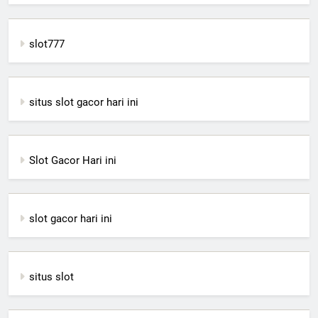
slot777
situs slot gacor hari ini
Slot Gacor Hari ini
slot gacor hari ini
situs slot