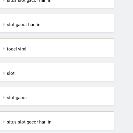
situs slot gacor hari ini
slot gacor hari ini
togel viral
slot
slot gacor
situs slot gacor hari ini