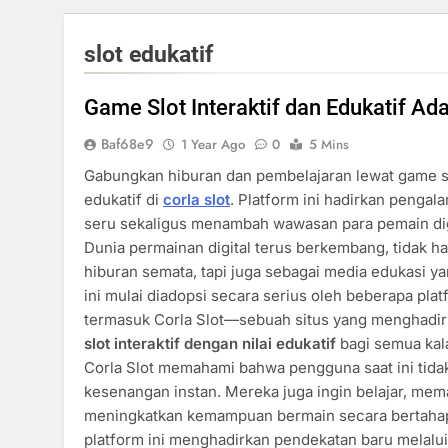
slot edukatif
Game Slot Interaktif dan Edukatif Ada
Baf68e9
1 Year Ago
0
5 Mins
Gabungkan hiburan dan pembelajaran lewat game slo
edukatif di
corla slot
. Platform ini hadirkan penga
seru sekaligus menambah wawasan para pemain dig
Dunia permainan digital terus berkembang, tidak h
hiburan semata, tapi juga sebagai media edukasi ya
ini mulai diadopsi secara serius oleh beberapa platf
termasuk Corla Slot—sebuah situs yang menghadi
slot interaktif dengan nilai edukatif
bagi semua kal
Corla Slot memahami bahwa pengguna saat ini tida
kesenangan instan. Mereka juga ingin belajar, mem
meningkatkan kemampuan bermain secara bertahap.
platform ini menghadirkan pendekatan baru melalu