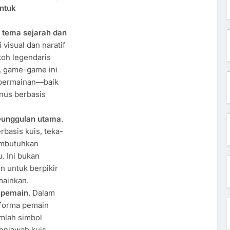
untuk
n tema sejarah dan
visual dan naratif
koh legendaris
, game-game ini
a permainan—baik
onus berbasis
keunggulan utama
.
rbasis kuis, teka-
embutuhkan
. Ini bukan
n untuk berpikir
mainkan.
s pemain
. Dalam
rforma pemain
umlah simbol
enjawab kuis.