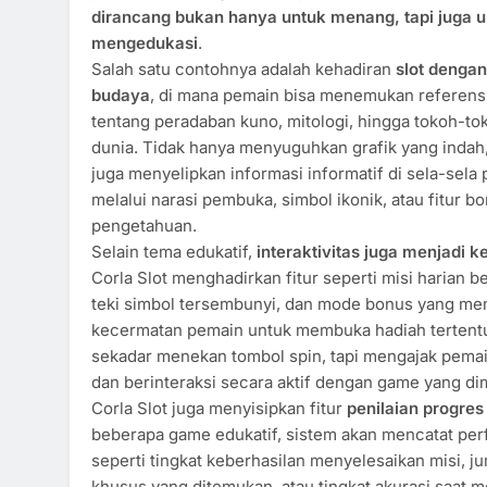
dirancang bukan hanya untuk menang, tapi juga 
mengedukasi
.
Salah satu contohnya adalah kehadiran
slot denga
budaya
, di mana pemain bisa menemukan referensi 
tentang peradaban kuno, mitologi, hingga tokoh-to
dunia. Tidak hanya menyuguhkan grafik yang indah
juga menyelipkan informasi informatif di sela-sel
melalui narasi pembuka, simbol ikonik, atau fitur b
pengetahuan.
Selain tema edukatif,
interaktivitas juga menjadi 
Corla Slot menghadirkan fitur seperti misi harian be
teki simbol tersembunyi, dan mode bonus yang m
kecermatan pemain untuk membuka hadiah tertentu
sekadar menekan tombol spin, tapi mengajak pemai
dan berinteraksi secara aktif dengan game yang di
Corla Slot juga menyisipkan fitur
penilaian progre
beberapa game edukatif, sistem akan mencatat pe
seperti tingkat keberhasilan menyelesaikan misi, j
khusus yang ditemukan, atau tingkat akurasi saat m