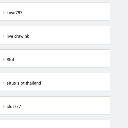
kaya787
live draw hk
Slot
situs slot thailand
slot777