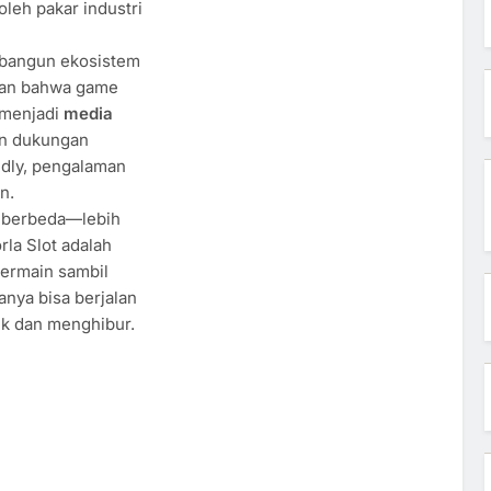
leh pakar industri
mbangun ekosistem
kkan bahwa game
a menjadi
media
an dukungan
ndly, pengalaman
n.
g berbeda—lebih
rla Slot adalah
 bermain sambil
anya bisa berjalan
ik dan menghibur.