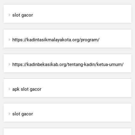
slot gacor
https://kadintasikmalayakota.org/program/
https://kadinbekasikab.org/tentang-kadin/ketua-umum/
apk slot gacor
slot gacor