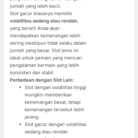
jumlah yang lebih kecil.
Slot gacor biasanya memiliki
volatilitas sedang atau rendah
,
yang berarti Anda akan
mendapatkan kemenangan lebih
sering meskipun tidak selalu dalam
jumlah yang besar. Slot jenis ini
ideal untuk pemain yang mencari
pengalaman bermain yang lebih
konsisten dan stabil.
Perbedaan dengan Slot Lain:
Slot dengan volatilitas tinggi
mungkin memberikan
kemenangan besar, tetapi
kemenangan tersebut lebih
jarang.
Slot gacor dengan volatilitas
sedang atau rendah