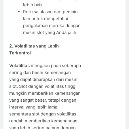
lebih baik.
Periksa ulasan dari pemain
lain untuk mengetahui
pengalaman mereka dengan
mesin slot yang Anda pilih.
2.
Volatilitas yang Lebih
Terkontrol
Volatilitas
mengacu pada seberapa
sering dan besar kemenangan
yang dapat diharapkan dari mesin
slot. Slot dengan volatilitas tinggi
mungkin memberikan kemenangan
yang sangat besar, tetapi dengan
interval yang lebih lama,
sementara slot dengan volatilitas
rendah memberikan kemenangan
yang lebih sering namun dengan