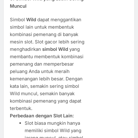
Muncul
Simbol
Wild
dapat menggantikan
simbol lain untuk membentuk
kombinasi pemenang di banyak
mesin slot. Slot gacor lebih sering
menghadirkan
simbol Wild
yang
membantu membentuk kombinasi
pemenang dan memperbesar
peluang Anda untuk meraih
kemenangan lebih besar. Dengan
kata lain, semakin sering simbol
Wild muncul, semakin banyak
kombinasi pemenang yang dapat
terbentuk.
Perbedaan dengan Slot Lain:
Slot biasa mungkin hanya
memiliki simbol Wild yang
jarang muncul, atau simbol