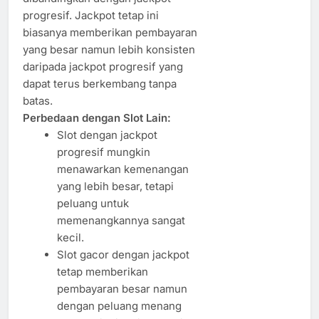
progresif. Jackpot tetap ini
biasanya memberikan pembayaran
yang besar namun lebih konsisten
daripada jackpot progresif yang
dapat terus berkembang tanpa
batas.
Perbedaan dengan Slot Lain:
Slot dengan jackpot
progresif mungkin
menawarkan kemenangan
yang lebih besar, tetapi
peluang untuk
memenangkannya sangat
kecil.
Slot gacor dengan jackpot
tetap memberikan
pembayaran besar namun
dengan peluang menang