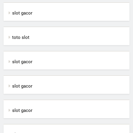
slot gacor
toto slot
slot gacor
slot gacor
slot gacor