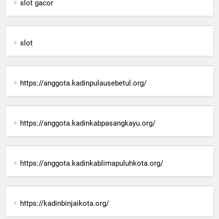
slot gacor
slot
https://anggota.kadinpulausebetul.org/
https://anggota.kadinkabpasangkayu.org/
https://anggota.kadinkablimapuluhkota.org/
https://kadinbinjaikota.org/