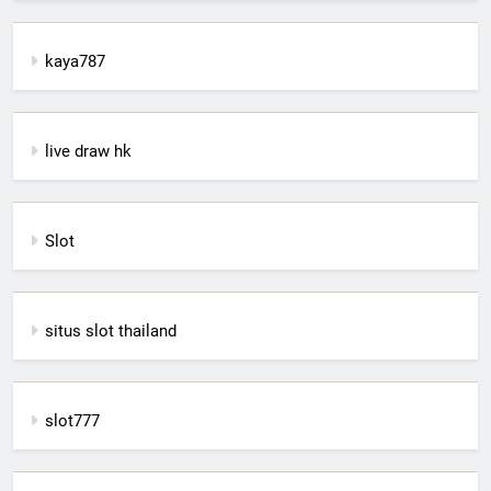
kaya787
live draw hk
Slot
situs slot thailand
slot777