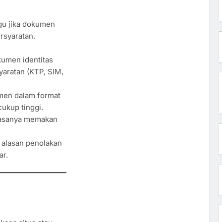
gu jika dokumen
rsyaratan.
umen identitas
yaratan (KTP, SIM,
en dalam format
ukup tinggi.
biasanya memakan
a alasan penolakan
ar.