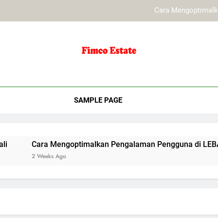
Cara Mengoptimal
Cara Mengoptimalkan Pengalaman Akses E
Cara Mengoptimalkan Pengalaman Akses
co Estate
Cara Mengoptimalkan Pengalaman Pengguna di ED
tkan Properti Impian Anda Dengan FIMCO Estate. Agen Real 
Sempurna.
Cara Mengoptimal
SAMPLE PAGE
Cara Mengoptimalkan Pengalaman Akses E
Cara Mengoptimalkan Pengalaman Akses
Cara Mengoptimalkan Pengalaman Pengguna di LEBAH4D
2 Weeks Ago