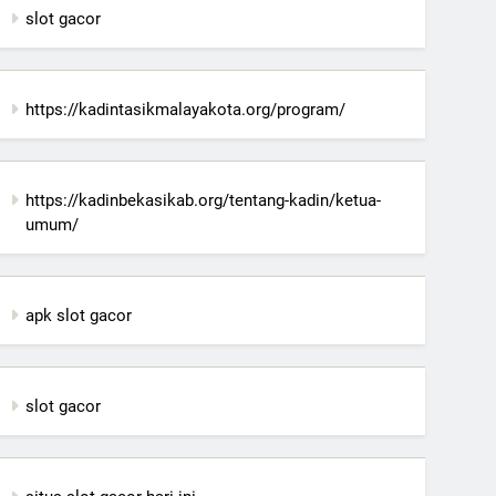
slot gacor
https://kadintasikmalayakota.org/program/
https://kadinbekasikab.org/tentang-kadin/ketua-
umum/
apk slot gacor
slot gacor