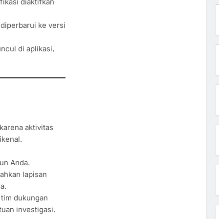
fikasi diaktifkan
diperbarui ke versi
ncul di aplikasi,
arena aktivitas
ikenal.
un Anda.
hkan lapisan
a.
tim dukungan
an investigasi.