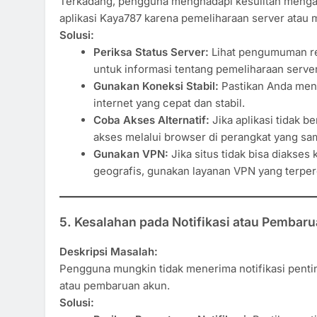
Terkadang, pengguna menghadapi kesulitan mengak
aplikasi Kaya787 karena pemeliharaan server atau 
Solusi:
Periksa Status Server:
Lihat pengumuman r
untuk informasi tentang pemeliharaan server
Gunakan Koneksi Stabil:
Pastikan Anda men
internet yang cepat dan stabil.
Coba Akses Alternatif:
Jika aplikasi tidak b
akses melalui browser di perangkat yang sa
Gunakan VPN:
Jika situs tidak bisa diakse
geografis, gunakan layanan VPN yang terper
5. Kesalahan pada Notifikasi atau Pembar
Deskripsi Masalah:
Pengguna mungkin tidak menerima notifikasi penting
atau pembaruan akun.
Solusi: