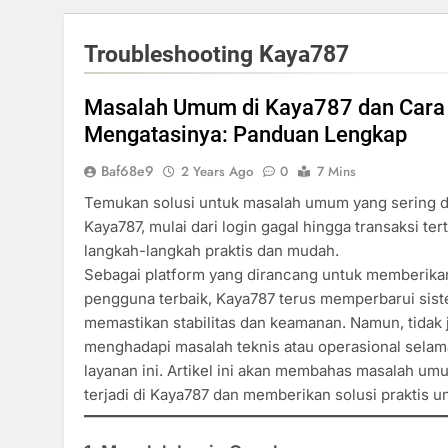
Troubleshooting Kaya787
Masalah Umum di Kaya787 dan Cara
Mengatasinya: Panduan Lengkap
Baf68e9
2 Years Ago
0
7 Mins
Temukan solusi untuk masalah umum yang sering d
Kaya787, mulai dari login gagal hingga transaksi te
langkah-langkah praktis dan mudah.
Sebagai platform yang dirancang untuk memberik
pengguna terbaik, Kaya787 terus memperbarui sis
memastikan stabilitas dan keamanan. Namun, tidak
menghadapi masalah teknis atau operasional sel
layanan ini. Artikel ini akan membahas masalah um
terjadi di Kaya787 dan memberikan solusi praktis u