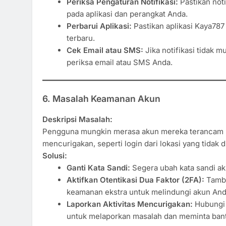
Periksa Pengaturan Notifikasi:
Pastikan noti
pada aplikasi dan perangkat Anda.
Perbarui Aplikasi:
Pastikan aplikasi Kaya787 
terbaru.
Cek Email atau SMS:
Jika notifikasi tidak mu
periksa email atau SMS Anda.
6. Masalah Keamanan Akun
Deskripsi Masalah:
Pengguna mungkin merasa akun mereka terancam k
mencurigakan, seperti login dari lokasi yang tidak d
Solusi:
Ganti Kata Sandi:
Segera ubah kata sandi ak
Aktifkan Otentikasi Dua Faktor (2FA):
Tamba
keamanan ekstra untuk melindungi akun And
Laporkan Aktivitas Mencurigakan:
Hubungi 
untuk melaporkan masalah dan meminta bantu