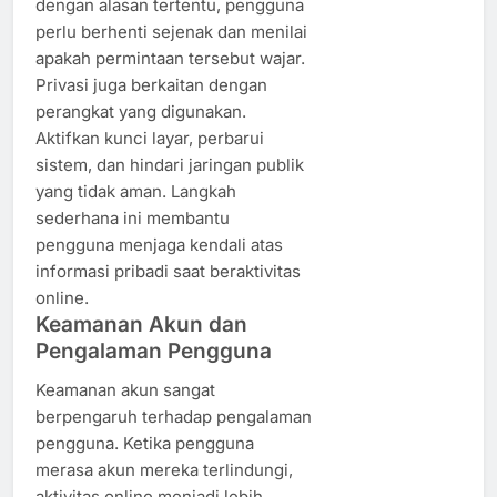
dengan alasan tertentu, pengguna
perlu berhenti sejenak dan menilai
apakah permintaan tersebut wajar.
Privasi juga berkaitan dengan
perangkat yang digunakan.
Aktifkan kunci layar, perbarui
sistem, dan hindari jaringan publik
yang tidak aman. Langkah
sederhana ini membantu
pengguna menjaga kendali atas
informasi pribadi saat beraktivitas
online.
Keamanan Akun dan
Pengalaman Pengguna
Keamanan akun sangat
berpengaruh terhadap pengalaman
pengguna. Ketika pengguna
merasa akun mereka terlindungi,
aktivitas online menjadi lebih