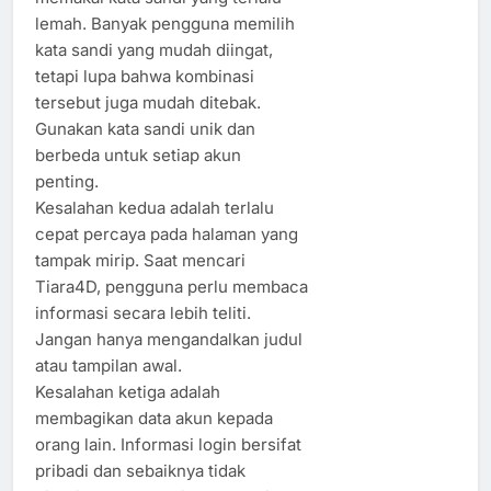
lemah. Banyak pengguna memilih
kata sandi yang mudah diingat,
tetapi lupa bahwa kombinasi
tersebut juga mudah ditebak.
Gunakan kata sandi unik dan
berbeda untuk setiap akun
penting.
Kesalahan kedua adalah terlalu
cepat percaya pada halaman yang
tampak mirip. Saat mencari
Tiara4D, pengguna perlu membaca
informasi secara lebih teliti.
Jangan hanya mengandalkan judul
atau tampilan awal.
Kesalahan ketiga adalah
membagikan data akun kepada
orang lain. Informasi login bersifat
pribadi dan sebaiknya tidak