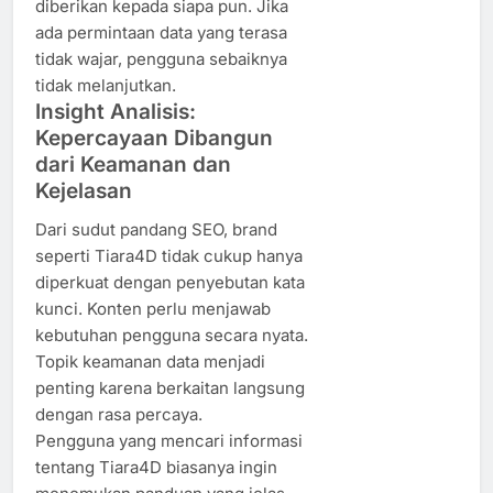
diberikan kepada siapa pun. Jika
ada permintaan data yang terasa
tidak wajar, pengguna sebaiknya
tidak melanjutkan.
Insight Analisis:
Kepercayaan Dibangun
dari Keamanan dan
Kejelasan
Dari sudut pandang SEO, brand
seperti Tiara4D tidak cukup hanya
diperkuat dengan penyebutan kata
kunci. Konten perlu menjawab
kebutuhan pengguna secara nyata.
Topik keamanan data menjadi
penting karena berkaitan langsung
dengan rasa percaya.
Pengguna yang mencari informasi
tentang Tiara4D biasanya ingin