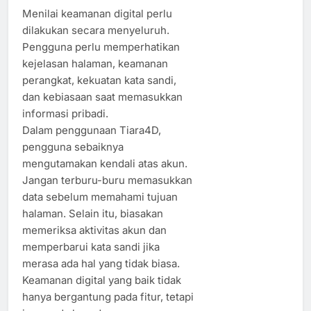
Menilai keamanan digital perlu
dilakukan secara menyeluruh.
Pengguna perlu memperhatikan
kejelasan halaman, keamanan
perangkat, kekuatan kata sandi,
dan kebiasaan saat memasukkan
informasi pribadi.
Dalam penggunaan Tiara4D,
pengguna sebaiknya
mengutamakan kendali atas akun.
Jangan terburu-buru memasukkan
data sebelum memahami tujuan
halaman. Selain itu, biasakan
memeriksa aktivitas akun dan
memperbarui kata sandi jika
merasa ada hal yang tidak biasa.
Keamanan digital yang baik tidak
hanya bergantung pada fitur, tetapi