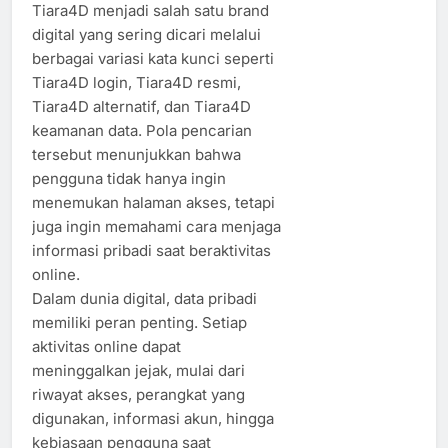
Tiara4D menjadi salah satu brand
digital yang sering dicari melalui
berbagai variasi kata kunci seperti
Tiara4D login, Tiara4D resmi,
Tiara4D alternatif, dan Tiara4D
keamanan data. Pola pencarian
tersebut menunjukkan bahwa
pengguna tidak hanya ingin
menemukan halaman akses, tetapi
juga ingin memahami cara menjaga
informasi pribadi saat beraktivitas
online.
Dalam dunia digital, data pribadi
memiliki peran penting. Setiap
aktivitas online dapat
meninggalkan jejak, mulai dari
riwayat akses, perangkat yang
digunakan, informasi akun, hingga
kebiasaan pengguna saat