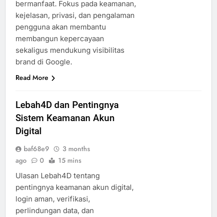
bermanfaat. Fokus pada keamanan,
kejelasan, privasi, dan pengalaman
pengguna akan membantu
membangun kepercayaan
sekaligus mendukung visibilitas
brand di Google.
Read More
Lebah4D dan Pentingnya
Sistem Keamanan Akun
Digital
baf68e9
3 months
ago
0
15 mins
Ulasan Lebah4D tentang
pentingnya keamanan akun digital,
login aman, verifikasi,
perlindungan data, dan