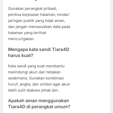
Gunakan perangkat pribadi,
periksa kejelasan halaman, hindari
jaringan publik yang tidak aman,
dan jangan memasukkan data pada
halaman yang terlihat
mencurigakan.
Mengapa kata sandi Tiara4D
harus kuat?
Kata sandi yang kuat membantu
melindungi akun dari tebakan
sederhana. Gunakan kombinasi
huruf, angka, dan simbol agar akun
lebih sulit diakses pihak lain.
Apakah aman menggunakan
Tiara4D di perangkat umum?