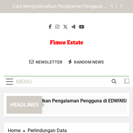
Skip
Cara Mengoptimalkan Pengalaman Akses
to
EDWINSLOT secara Nyaman dan Terarah
content
Cara Mengoptimalkan Pengalaman Akses
LEBAH4D secara Nyaman dan Terarah
Cara Mengoptimalkan Pengalaman Pengguna di
EDWINSLOT secara Aman dan Terkendali
Cara Mengoptimalkan Pengalaman Pengguna di
LEBAH4D
Fimco Estate
Dapatkan Properti Impian Anda Dengan
Cara Mengoptimalkan Pengalaman Akses
NEWSLETTER
RANDOM NEWS
EDWINSLOT secara Nyaman dan Terarah
FIMCO Estate. Agen Real Estate Yang
Cara Mengoptimalkan Pengalaman Akses
Siap Membantu Anda Menemukan
LEBAH4D secara Nyaman dan Terarah
MENU
Rumah Yang Sempurna.
ra Mengoptimalkan Pengalaman Pengguna di EDWINSLOT sec
HEADLINES
Weeks Ago
Home
Perlindungan Data