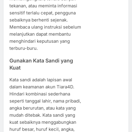
tekanan, atau meminta informasi
sensitif terlalu cepat, pengguna
sebaiknya berhenti sejenak.
Membaca ulang instruksi sebelum
melanjutkan dapat membantu
menghindari keputusan yang
terburu-buru.
Gunakan Kata Sandi yang
Kuat
Kata sandi adalah lapisan awal
dalam keamanan akun Tiara4D.
Hindari kombinasi sederhana
seperti tanggal lahir, nama pribadi,
angka berurutan, atau kata yang
mudah ditebak. Kata sandi yang
kuat sebaiknya menggabungkan
huruf besar, huruf kecil, angka,