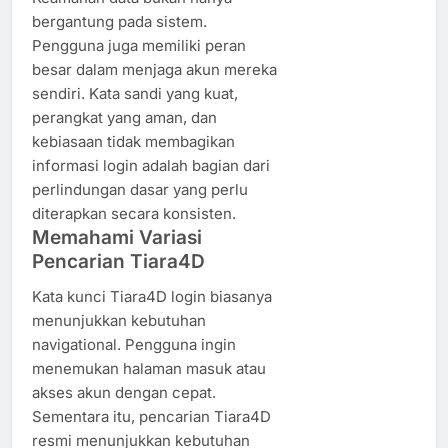
bergantung pada sistem.
Pengguna juga memiliki peran
besar dalam menjaga akun mereka
sendiri. Kata sandi yang kuat,
perangkat yang aman, dan
kebiasaan tidak membagikan
informasi login adalah bagian dari
perlindungan dasar yang perlu
diterapkan secara konsisten.
Memahami Variasi
Pencarian Tiara4D
Kata kunci Tiara4D login biasanya
menunjukkan kebutuhan
navigational. Pengguna ingin
menemukan halaman masuk atau
akses akun dengan cepat.
Sementara itu, pencarian Tiara4D
resmi menunjukkan kebutuhan