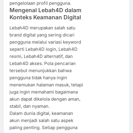
pengelolaan profil pengguna.
Mengenal Lebah4D dalam
Konteks Keamanan Digital
Lebah4D merupakan salah satu
brand digital yang sering dicari
pengguna melalui variasi keyword
seperti Lebah4D login, Lebah4D
resmi, Lebah4D alternatif, dan
Lebah4D akses. Pola pencarian
tersebut menunjukkan bahwa
pengguna tidak hanya ingin
menemukan halaman masuk, tetapi
juga ingin memahami bagaimana
akun dapat dikelola dengan aman,
stabil, dan nyaman.
Dalam dunia digital, keamanan
akun menjadi salah satu aspek
paling penting. Setiap pengguna