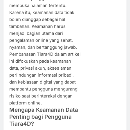
membuka halaman tertentu.
Karena itu, keamanan data tidak
boleh dianggap sebagai hal
tambahan. Keamanan harus
menjadi bagian utama dari
pengalaman online yang sehat,
nyaman, dan bertanggung jawab.
Pembahasan Tiara4D dalam artikel
ini difokuskan pada keamanan
data, privasi akun, akses aman,
perlindungan informasi pribadi,
dan kebiasaan digital yang dapat
membantu pengguna mengurangi
risiko saat berinteraksi dengan
platform online.
Mengapa Keamanan Data
Penting bagi Pengguna
Tiara4D?