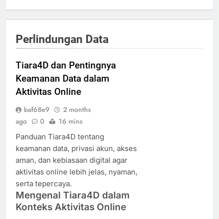
Perlindungan Data
Tiara4D dan Pentingnya
Keamanan Data dalam
Aktivitas Online
baf68e9
2 months
ago
0
16 mins
Panduan Tiara4D tentang
keamanan data, privasi akun, akses
aman, dan kebiasaan digital agar
aktivitas online lebih jelas, nyaman,
serta tepercaya.
Mengenal Tiara4D dalam
Konteks Aktivitas Online