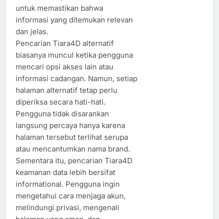
untuk memastikan bahwa
informasi yang ditemukan relevan
dan jelas.
Pencarian Tiara4D alternatif
biasanya muncul ketika pengguna
mencari opsi akses lain atau
informasi cadangan. Namun, setiap
halaman alternatif tetap perlu
diperiksa secara hati-hati.
Pengguna tidak disarankan
langsung percaya hanya karena
halaman tersebut terlihat serupa
atau mencantumkan nama brand.
Sementara itu, pencarian Tiara4D
keamanan data lebih bersifat
informational. Pengguna ingin
mengetahui cara menjaga akun,
melindungi privasi, mengenali