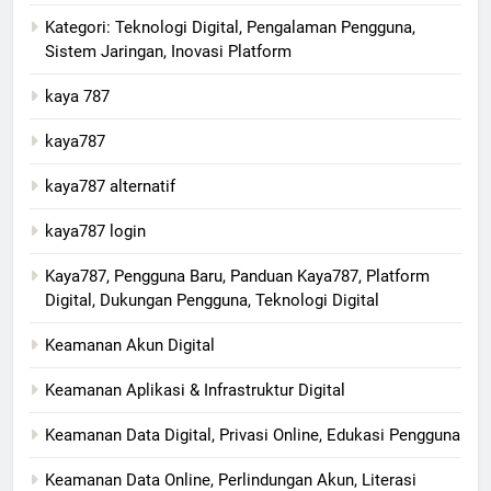
Kategori: Teknologi Digital, Pengalaman Pengguna,
Sistem Jaringan, Inovasi Platform
kaya 787
kaya787
kaya787 alternatif
kaya787 login
Kaya787, Pengguna Baru, Panduan Kaya787, Platform
Digital, Dukungan Pengguna, Teknologi Digital
Keamanan Akun Digital
Keamanan Aplikasi & Infrastruktur Digital
Keamanan Data Digital, Privasi Online, Edukasi Pengguna
Keamanan Data Online, Perlindungan Akun, Literasi