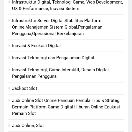
Infrastruktur Digital, Teknologi Game, Web Development,
UX & Performance, Inovasi Sistem
Infrastruktur Server Digital,Stabilitas Platform
Online,Manajemen Sistem Global,Pengalaman
Pengguna,Operasional Berkelanjutan
Inovasi & Edukasi Digital
Inovasi Teknologi dan Pengalaman Digital
Inovasi Teknologi, Game Interaktif, Desain Digital,
Pengalaman Pengguna
Jackpot Slot
Judi Online Slot Online Panduan Pemula Tips & Strategi
Bermain Platform Game Digital Hiburan Online Edukasi
Pemain Slot
Judi Online, Slot