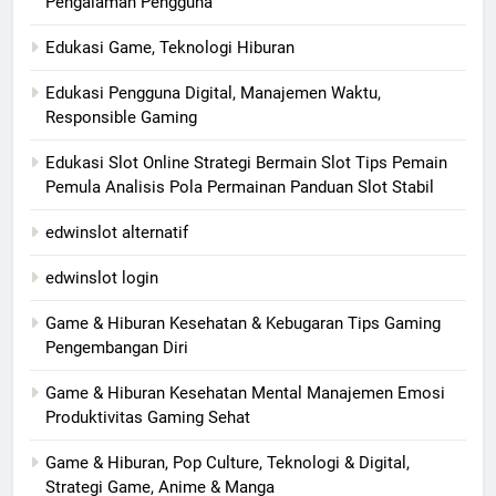
Pengalaman Pengguna
Edukasi Game, Teknologi Hiburan
Edukasi Pengguna Digital, Manajemen Waktu,
Responsible Gaming
Edukasi Slot Online Strategi Bermain Slot Tips Pemain
Pemula Analisis Pola Permainan Panduan Slot Stabil
edwinslot alternatif
edwinslot login
Game & Hiburan Kesehatan & Kebugaran Tips Gaming
Pengembangan Diri
Game & Hiburan Kesehatan Mental Manajemen Emosi
Produktivitas Gaming Sehat
Game & Hiburan, Pop Culture, Teknologi & Digital,
Strategi Game, Anime & Manga