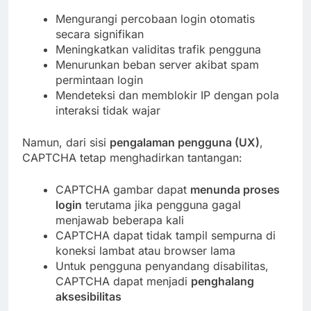
Mengurangi percobaan login otomatis
secara signifikan
Meningkatkan validitas trafik pengguna
Menurunkan beban server akibat spam
permintaan login
Mendeteksi dan memblokir IP dengan pola
interaksi tidak wajar
Namun, dari sisi
pengalaman pengguna (UX)
,
CAPTCHA tetap menghadirkan tantangan:
CAPTCHA gambar dapat
menunda proses
login
terutama jika pengguna gagal
menjawab beberapa kali
CAPTCHA dapat tidak tampil sempurna di
koneksi lambat atau browser lama
Untuk pengguna penyandang disabilitas,
CAPTCHA dapat menjadi
penghalang
aksesibilitas