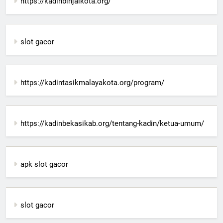
https://kadinbinjaikota.org/
slot gacor
https://kadintasikmalayakota.org/program/
https://kadinbekasikab.org/tentang-kadin/ketua-umum/
apk slot gacor
slot gacor