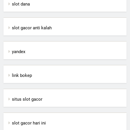
slot dana
slot gacor anti kalah
yandex
link bokep
situs slot gacor
slot gacor hari ini