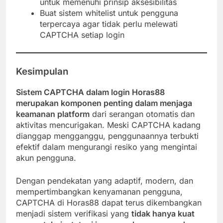
untuk memenuhi prinsip aksesibilitas
Buat sistem whitelist untuk pengguna
terpercaya agar tidak perlu melewati
CAPTCHA setiap login
Kesimpulan
Sistem CAPTCHA dalam login Horas88
merupakan komponen penting dalam menjaga
keamanan platform
dari serangan otomatis dan
aktivitas mencurigakan. Meski CAPTCHA kadang
dianggap mengganggu, penggunaannya terbukti
efektif dalam mengurangi resiko yang mengintai
akun pengguna.
Dengan pendekatan yang adaptif, modern, dan
mempertimbangkan kenyamanan pengguna,
CAPTCHA di Horas88 dapat terus dikembangkan
menjadi sistem verifikasi yang
tidak hanya kuat