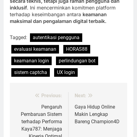
secara teknis, tetapi juga ramah pengguna dan
inklusif
. Ini mencerminkan komitmen platform
terhadap keseimbangan antara
keamanan
maksimal dan pengalaman digital terbaik.
Tagged:
autentikasi pengguna
evaluasi keamanan
HORAS88
keamanan login
perlindungan bot
sistem captcha
UX login
Previous:
Next:
Post
navigation
Pengaruh
Gaya Hidup Online
Pembaruan Sistem
Makin Lengkap
terhadap Performa
Bareng Champion4D
Kaya787: Menjaga
Kinerja Optimal