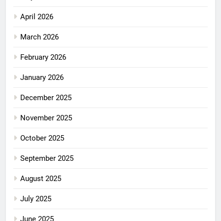
April 2026
March 2026
February 2026
January 2026
December 2025
November 2025
October 2025
September 2025
August 2025
July 2025
June 2025